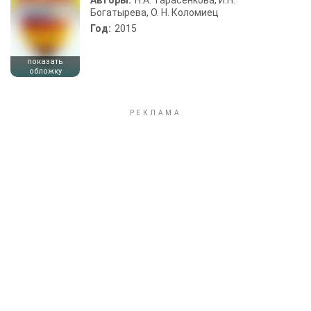
Авторы:
Н.А. Тарасенкова, И.Н.
Богатырева, О. Н. Коломиец
Год:
2015
показать
обложку