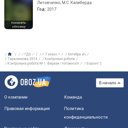
Литовченко, М.С. Калиберда
Год:
2017
показать
обложку
✅ ГДЗ ✅
⚡ 7 класс ⚡
Алгебра ✍
Тарасенкова 2015
Контрольні роботи
Контрольна робота № 1. Вирази і тотожності
Варіант 2
В начало
О компании
Команда
Правовая информация
Политика
конфиденциальности