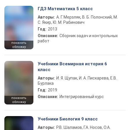
ГДЗ Математика 5 класс
Авторы:
А. Г. Мерзляк, В. Б. Полонский, М.
С. Якир, Ю. М. Рабинович
Год:
2013
Описание:
Сборник задач и контрольных
работ
показать
обложку
Учебники Всемирная история 6
класс
Авторы:
И. Я. Щупак, И. А. Пискарева, Е.В.
Бурлака
Год:
2019
Описание:
Интегрированный курс
показать
обложку
Учебники Биология 9 класс
Авторы:
Р.В. Шаламов, Г.А. Носов, О.А.