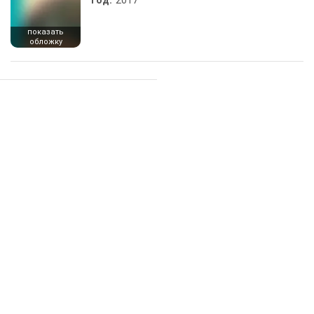
Год:
2017
показать
обложку