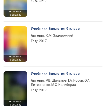
Год:
2015
показать
обложку
Учебники Биология 9 класс
Авторы:
К.М. Задорожний
Год:
2017
показать
обложку
Учебники Биология 9 класс
Авторы:
Р.В. Шаламов, Г.А. Носов, О.А.
Литовченко, М.С. Калиберда
Год:
2017
показать
обложку