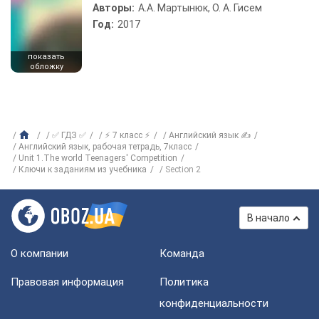
Авторы:
А.А. Мартынюк, О. А. Гисем
Год:
2017
показать
обложку
✅ ГДЗ ✅
⚡ 7 класс ⚡
Английский язык ✍
Английский язык, рабочая тетрадь, 7класс
Unit 1.The world Teenagers' Competition
Ключи к заданиям из учебника
Section 2
В начало
О компании
Команда
Правовая информация
Политика
конфиденциальности