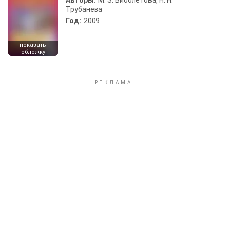
Авторы:
М. З. Биболетова, Н. Н.
Трубанева
Год:
2009
показать
обложку