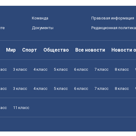
Команда
Правовая информация
йте
Документы
Редакционная политика
Мир
Спорт
Общество
Все новости
Новости 
ласс
3 класс
4 класс
5 класс
6 класс
7 класс
8 класс
ласс
3 класс
4 класс
5 класс
6 класс
7 класс
8 класс
ласс
11 класс