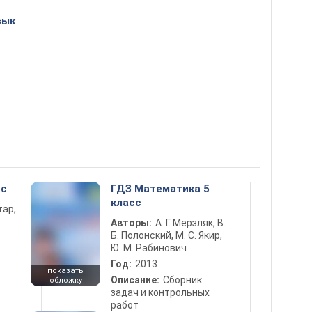
зык
сс
ГДЗ Математика 5
класс
тар,
Авторы:
А. Г. Мерзляк, В.
Б. Полонский, М. С. Якир,
Ю. М. Рабинович
Год:
2013
показать
Описание:
Сборник
обложку
задач и контрольных
работ