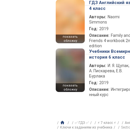
ГДЗ Английский я
4 класс
Авторы:
Naomi
Simmons
Год:
2019
Описание:
Family an
показать
Friends 4 workbook 2
обложку
edition
Учебники Всемир
история 6 класс
Авторы:
И. Я. Щупак,
А. Пискарева, Е.В.
Бурлака
Год:
2019
показать
Описание:
Интегрир
обложку
нный курс
✅ ГДЗ ✅
⚡ 7 класс ⚡
Ан
Ключи к заданиям из учебника
Secti