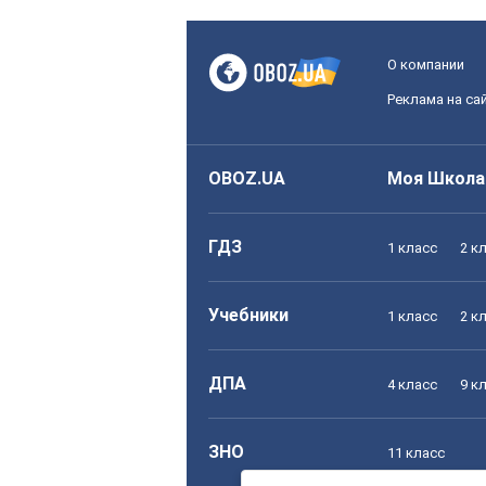
О компании
Реклама на са
OBOZ.UA
Моя Школа
ГДЗ
1 класс
2 к
Учебники
1 класс
2 к
ДПА
4 класс
9 к
ЗНО
11 класс