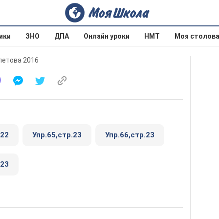
ики
ЗНО
ДПА
Онлайн уроки
НМТ
Моя столов
олетова 2016
.22
Упр.65,стр.23
Упр.66,стр.23
.23