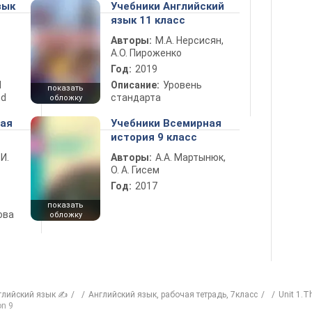
зык
Учебники Английский
язык 11 класс
Авторы:
М.А. Нерсисян,
А.О. Пироженко
Год:
2019
d
Описание:
Уровень
показать
nd
стандарта
обложку
ная
Учебники Всемирная
история 9 класс
 И.
Авторы:
А.А. Мартынюк,
О. А. Гисем
Год:
2017
показать
ова
обложку
глийский язык ✍
Английский язык, рабочая тетрадь, 7класс
Unit 1.T
on 9