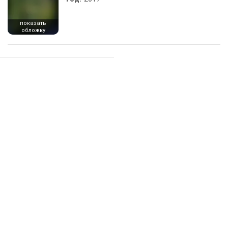
показать
обложку