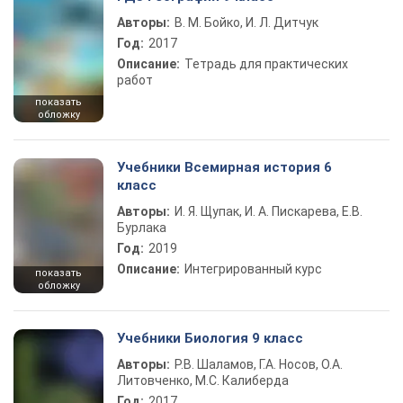
Авторы:
В. М. Бойко, И. Л. Дитчук
Год:
2017
Описание:
Тетрадь для практических
работ
показать
обложку
Учебники Всемирная история 6
класс
Авторы:
И. Я. Щупак, И. А. Пискарева, Е.В.
Бурлака
Год:
2019
Описание:
Интегрированный курс
показать
обложку
Учебники Биология 9 класс
Авторы:
Р.В. Шаламов, Г.А. Носов, О.А.
Литовченко, М.С. Калиберда
Год:
2017