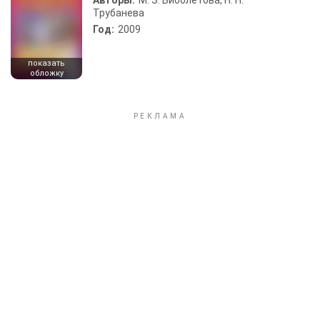
Авторы:
М. З. Биболетова, Н. Н.
Трубанева
Год:
2009
показать
обложку