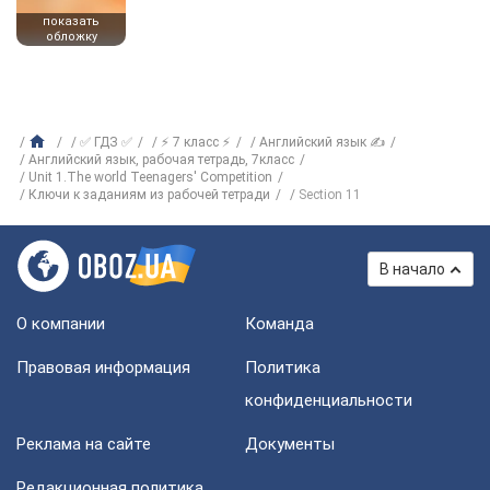
показать
обложку
✅ ГДЗ ✅
⚡ 7 класс ⚡
Английский язык ✍
Английский язык, рабочая тетрадь, 7класс
Unit 1.The world Teenagers' Competition
Ключи к заданиям из рабочей тетради
Section 11
В начало
О компании
Команда
Правовая информация
Политика
конфиденциальности
Реклама на сайте
Документы
Редакционная политика