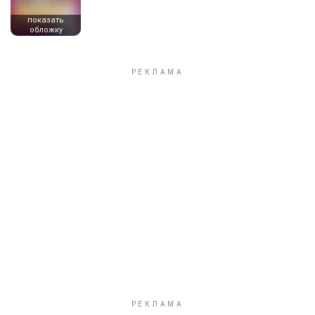
показать
обложку