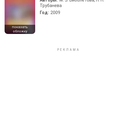
Авторы:
М. З. Биболетова, Н. Н.
Трубанева
Год:
2009
показать
обложку