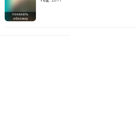
Год:
2017
показать
обложку