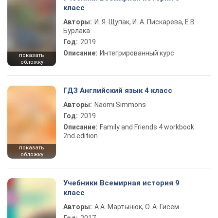
класс
Авторы:
И. Я. Щупак, И. А. Пискарева, Е.В.
Бурлака
Год:
2019
Описание:
Интегрированный курс
показать
обложку
ГДЗ Английский язык 4 класс
Авторы:
Naomi Simmons
Год:
2019
Описание:
Family and Friends 4 workbook
2nd edition
показать
обложку
Учебники Всемирная история 9
класс
Авторы:
А.А. Мартынюк, О. А. Гисем