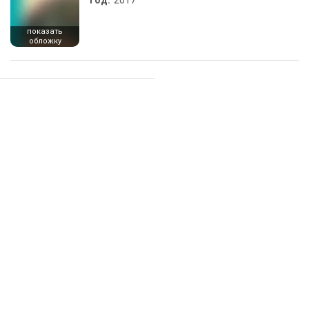
Год:
2017
показать
обложку