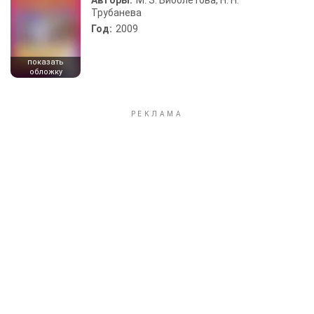
Авторы:
М. З. Биболетова, Н. Н.
Трубанева
Год:
2009
показать
обложку