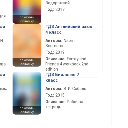
Задорожний
Год:
2017
для
показать
обложку
ная
ГДЗ Английский язык
4 класс
 И.
Авторы:
Naomi
Simmons
Год:
2019
Описание:
Family and
показать
ова
Friends 4 workbook 2nd
обложку
edition
ная
ГДЗ Биология 7
класс
нюк,
Авторы:
В. И. Соболь
Год:
2015
Описание:
Рабочая
тетрадь
показать
обложку