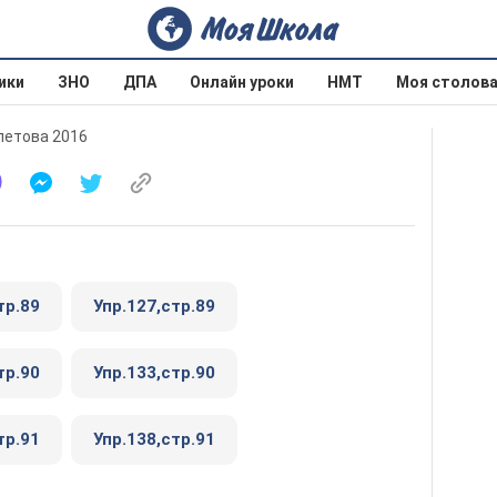
ики
ЗНО
ДПА
Онлайн уроки
НМТ
Моя столов
олетова 2016
тр.89
Упр.127,стр.89
тр.90
Упр.133,стр.90
тр.91
Упр.138,стр.91