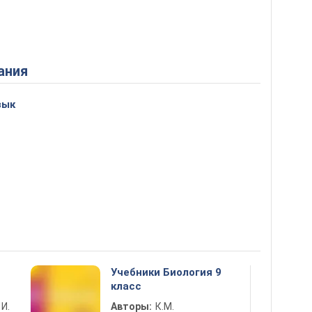
ания
зык
Учебники Биология 9
класс
 И.
Авторы:
К.М.