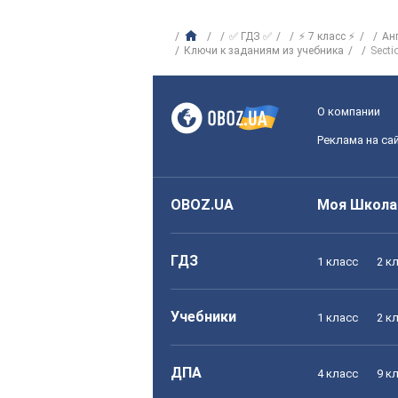
✅ ГДЗ ✅
⚡ 7 класс ⚡
Ан
Ключи к заданиям из учебника
Secti
О компании
Реклама на са
OBOZ.UA
Моя Школа
ГДЗ
1 класс
2 к
Учебники
1 класс
2 к
ДПА
4 класс
9 к