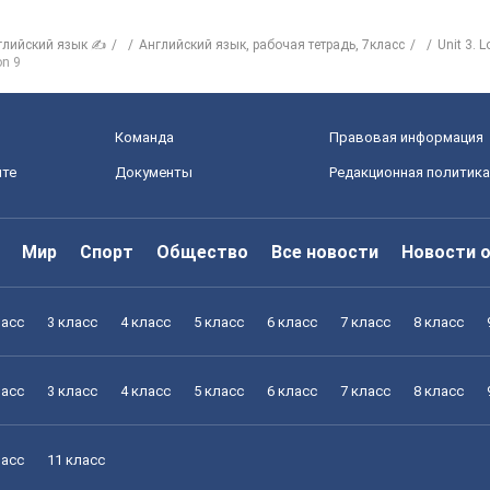
глийский язык ✍
Английский язык, рабочая тетрадь, 7класс
Unit 3. 
on 9
Команда
Правовая информация
йте
Документы
Редакционная политика
Мир
Спорт
Общество
Все новости
Новости 
ласс
3 класс
4 класс
5 класс
6 класс
7 класс
8 класс
ласс
3 класс
4 класс
5 класс
6 класс
7 класс
8 класс
ласс
11 класс