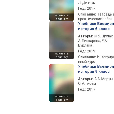
Л. Дитчук
Год:
2017
Описание:
Тетрадь 
показать
практических работ
обложку
Учебники Всемир
история 6 класс
Авторы:
И. Я. Щупак,
А. Пискарева, Е.В.
Бурлака
Год:
2019
показать
Описание:
Интегрир
обложку
нный курс
Учебники Всемир
история 9 класс
Авторы:
А.А. Марты
О. А. Гисем
Год:
2017
показать
обложку