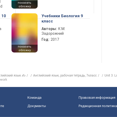
d
показать
nd
обложку
 10
Учебники Биология 9
класс
а
Авторы:
К.М.
Задорожний
Год:
2017
показать
обложку
глийский язык ✍
Английский язык, рабочая тетрадь, 7класс
Unit 3. 
work
Команда
Правовая информация
йте
Документы
Редакционная политика