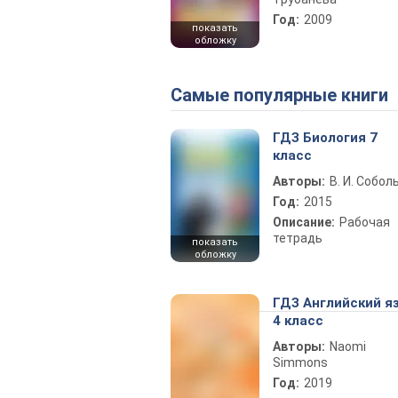
Год:
2009
показать
обложку
Самые популярные книги
ГДЗ Биология 7
класс
Авторы:
В. И. Собол
Год:
2015
Описание:
Рабочая
тетрадь
показать
обложку
ГДЗ Английский я
4 класс
Авторы:
Naomi
Simmons
Год:
2019