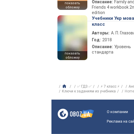
Описание:
Family an
показать
Friends 4 workbook 2
обложку
edition
Учебники Укр мова
класс
Авторы:
А. П. Глазов
Год:
2018
Описание:
Уровень
стандарта
показать
обложку
✅ ГДЗ ✅
⚡ 7 класс ⚡
Ан
Ключи к заданиям из учебника
Home
О компании
Реклама на са