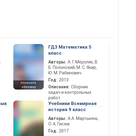
ГДЗ Математика 5
класс
ь
Авторы:
А. Г. Мерзляк, В.
Б. Полонский, М. С. Якир,
Ю. М. Рабинович
Год:
2013
показать
Описание:
Сборник
обложку
задач и контрольных
работ
зык
Учебники Всемирная
история 9 класс
Авторы:
А.А. Мартынюк,
О. А. Гисем
Год:
2017