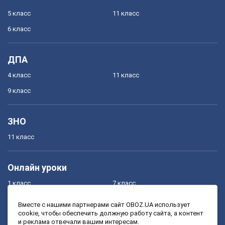
5 класс
11 класс
6 класс
ДПА
4 класс
11 класс
9 класс
ЗНО
11 класс
Онлайн уроки
1 класс
7 класс
2 класс
8 класс
Вместе с нашими партнерами сайт OBOZ.UA использует
cookie, чтобы обеспечить должную работу сайта, а контент
3 класс
9 класс
и реклама отвечали вашим интересам.