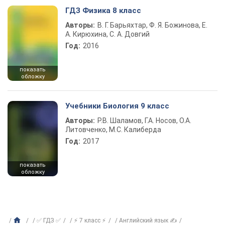
ГДЗ Физика 8 класс
Авторы:
В. Г. Барьяхтар, Ф. Я. Божинова, Е.
А. Кирюхина, С. А. Довгий
Год:
2016
показать
обложку
Учебники Биология 9 класс
Авторы:
Р.В. Шаламов, Г.А. Носов, О.А.
Литовченко, М.С. Калиберда
Год:
2017
показать
обложку
✅ ГДЗ ✅
⚡ 7 класс ⚡
Английский язык ✍