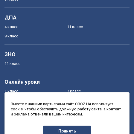
ДПА
4 класс
11 класс
9 класс
ЗНО
11 класс
Онлайн уроки
1 класс
7 класс
2 класс
8 класс
Вместе с нашими партнерами сайт OBOZ.UA использует
cookie, чтобы обеспечить должную работу сайта, а контент
3 класс
9 класс
и реклама отвечали вашим интересам.
4 класс
10 класс
5 класс
11 класс
Принять