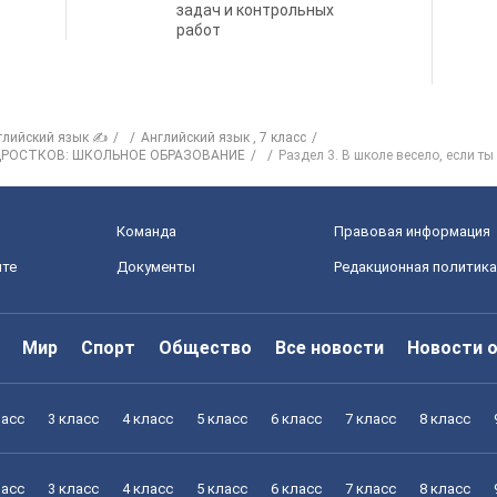
задач и контрольных
работ
глийский язык ✍
Английский язык , 7 класс
ОДРОСТКОВ: ШКОЛЬНОЕ ОБРАЗОВАНИЕ
Раздел 3. В школе весело, если т
Команда
Правовая информация
йте
Документы
Редакционная политика
Мир
Спорт
Общество
Все новости
Новости 
ласс
3 класс
4 класс
5 класс
6 класс
7 класс
8 класс
ласс
3 класс
4 класс
5 класс
6 класс
7 класс
8 класс