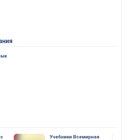
ания
зык
сс
Учебники Всемирная