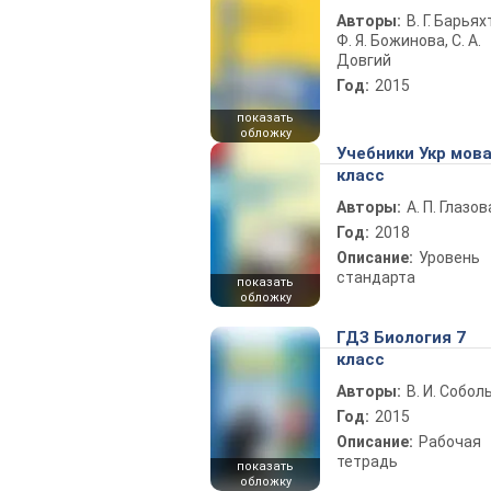
Авторы:
В. Г. Барьях
Ф. Я. Божинова, С. А.
Довгий
Год:
2015
показать
обложку
Учебники Укр мова
класс
Авторы:
А. П. Глазов
Год:
2018
Описание:
Уровень
стандарта
показать
обложку
ГДЗ Биология 7
класс
Авторы:
В. И. Собол
Год:
2015
Описание:
Рабочая
тетрадь
показать
обложку