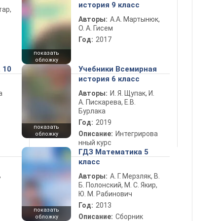
история 9 класс
тар,
Авторы:
А.А. Мартынюк,
О. А. Гисем
Год:
2017
показать
обложку
 10
Учебники Всемирная
история 6 класс
а
Авторы:
И. Я. Щупак, И.
А. Пискарева, Е.В.
Бурлака
Год:
2019
показать
Описание:
Интегрирова
обложку
нный курс
ГДЗ Математика 5
класс
ь
Авторы:
А. Г. Мерзляк, В.
Б. Полонский, М. С. Якир,
Ю. М. Рабинович
Год:
2013
показать
Описание:
Сборник
обложку