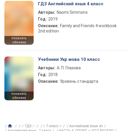
ГДЗ Английский язык 4 класс
Авторы:
Naomi Simmons
Год:
2019
Описание:
Family and Friends 4 workbook
2nd edition
показать
обложку
Учебники Укр мова 10 класс
Авторы:
А. П. Глазова
Год:
2018
Описание:
Уровень стандарта
показать
обложку
✅ ГДЗ ✅
⚡ 7 класс ⚡
Английский язык ✍
Английский язык , 7 класс
ЧАСТЬ 4. СПОРТ — ЭТО ВЕСЕЛО