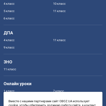
4 класс
10 класс
5 класс
11 класс
6 класс
ДПА
4 класс
11 класс
9 класс
ЗНО
11 класс
Онлайн уроки
1 класс
7 класс
2 класс
8 класс
Вместе с нашими партнерами сайт OBOZ.UA использует
cookie, чтобы обеспечить должную работу сайта, а контент
3 класс
9 класс