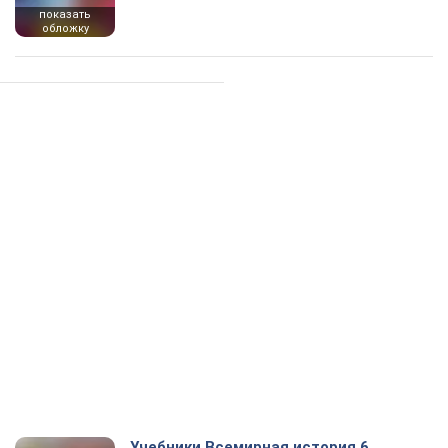
показать
обложку
Учебники Всемирная история 6