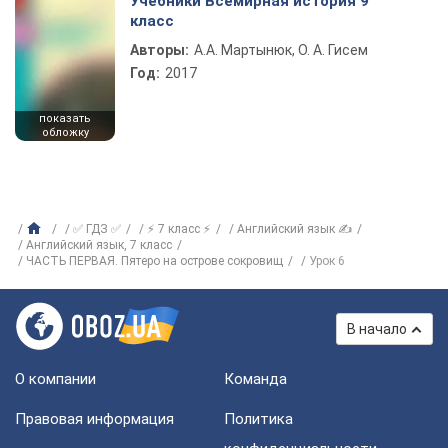
Учебники Всемирная история 9
класс
Авторы:
А.А. Мартынюк, О. А. Гисем
Год:
2017
показать
обложку
✅ ГДЗ ✅
⚡ 7 класс ⚡
Английский язык ✍
Английский язык, 7 класс
ЧАСТЬ ПЕРВАЯ. Пятеро на острове сокровищ
Урок 6
В начало
О компании
Команда
Правовая информация
Политика