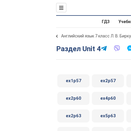
ГДЗ
Учебн
Английский язык 7 класс Л. В. Бирк
Раздел Unit 4
ex1p57
ex2p57
ex2p60
ex4p60
ex2p63
ex5p63