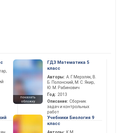
сс
ГДЗ Математика 5
класс
тар,
Авторы:
А. Г. Мерзляк, В.
ий
Б. Полонский, М. С. Якир,
Ю. М. Рабинович
Год:
2013
показать
Описание:
Сборник
обложку
задач и контрольных
работ
кий
Учебники Биология 9
класс
ян,
Авторы:
К.М.