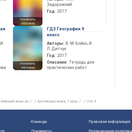
Задорожний
Год:
2017
показать
обложку
ная
ГДЗ География 9
класс
 И.
Авторы:
В. М. Бойко, И.
Л. Дитчук
Год:
2017
Описание:
Тетрадь для
показать
ова
практических работ
обложку
глийский язык ✍
Англiйська мова, 7 клас
Unit 4
Команда
Правовая информация
йте
Документы
Редакционная политика