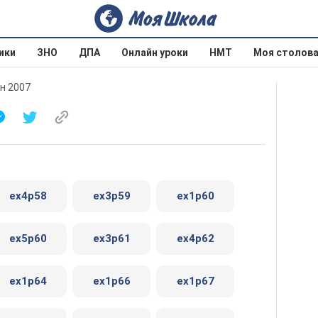
ики
ЗНО
ДПА
Онлайн уроки
НМТ
Моя столов
ун 2007
ex4p58
ex3p59
ex1p60
ex5p60
ex3p61
ex4p62
ex1p64
ex1p66
ex1p67