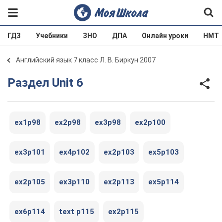
ГДЗ
Учебники
ЗНО
ДПА
Онлайн уроки
НМТ
Английский язык 7 класс Л. В. Биркун 2007
Раздел Unit 6
ex1p98
ex2p98
ex3p98
ex2p100
ex3p101
ex4p102
ex2p103
ex5p103
ex2p105
ex3p110
ex2p113
ex5p114
ex6p114
text p115
ex2p115