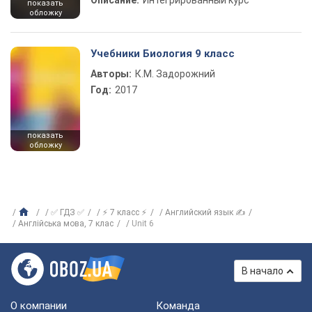
Описание:
Интегрированный курс
показать
обложку
Учебники Биология 9 класс
Авторы:
К.М. Задорожний
Год:
2017
показать
обложку
✅ ГДЗ ✅
⚡ 7 класс ⚡
Английский язык ✍
Англiйська мова, 7 клас
Unit 6
В начало
О компании
Команда