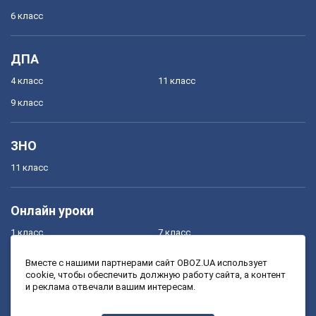
6 класс
ДПА
4 класс
11 класс
9 класс
ЗНО
11 класс
Онлайн уроки
1 класс
7 класс
2 класс
8 класс
Вместе с нашими партнерами сайт OBOZ.UA использует
cookie, чтобы обеспечить должную работу сайта, а контент
3 класс
9 класс
и реклама отвечали вашим интересам.
4 класс
10 класс