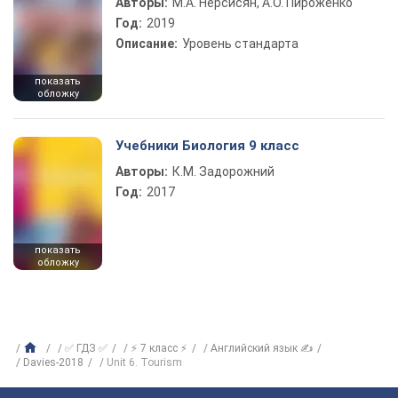
Авторы:
М.А. Нерсисян, А.О. Пироженко
Год:
2019
Описание:
Уровень стандарта
показать
обложку
Учебники Биология 9 класс
Авторы:
К.М. Задорожний
Год:
2017
показать
обложку
✅ ГДЗ ✅
⚡ 7 класс ⚡
Английский язык ✍
Davies-2018
Unit 6. Tourism