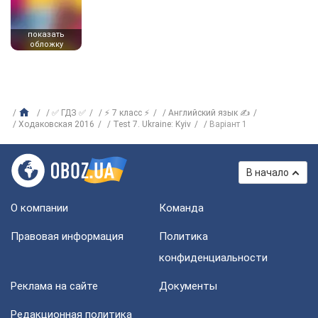
показать
обложку
✅ ГДЗ ✅
⚡ 7 класс ⚡
Английский язык ✍
Ходаковская 2016
Test 7. Ukraine: Kyiv
Варіант 1
В начало
О компании
Команда
Правовая информация
Политика
конфиденциальности
Реклама на сайте
Документы
Редакционная политика