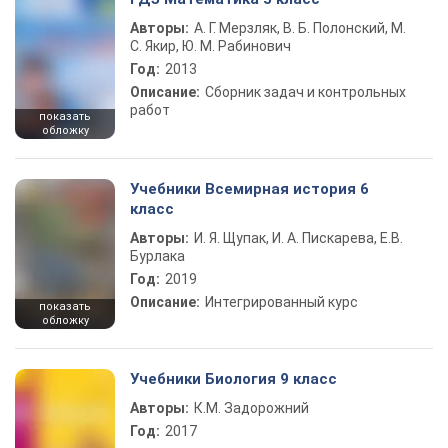
Авторы:
А. Г. Мерзляк, В. Б. Полонский, М.
С. Якир, Ю. М. Рабинович
Год:
2013
Описание:
Сборник задач и контрольных
работ
показать
обложку
Учебники Всемирная история 6
класс
Авторы:
И. Я. Щупак, И. А. Пискарева, Е.В.
Бурлака
Год:
2019
Описание:
Интегрированный курс
показать
обложку
Учебники Биология 9 класс
Авторы:
К.М. Задорожний
Год:
2017