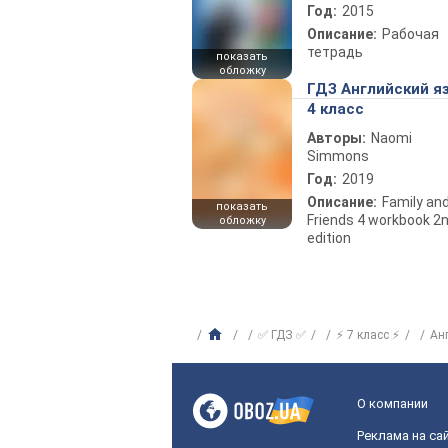
Год:
2015
Описание:
Рабочая
тетрадь
показать
обложку
ГДЗ Английский я
4 класс
Авторы:
Naomi
Simmons
Год:
2019
Описание:
Family an
показать
Friends 4 workbook 2
обложку
edition
✅ ГДЗ ✅
⚡ 7 класс ⚡
Ан
О компании
Реклама на са