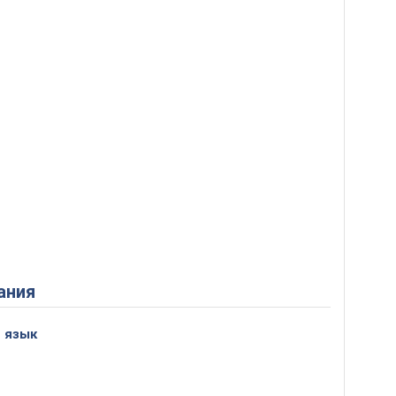
ания
 язык