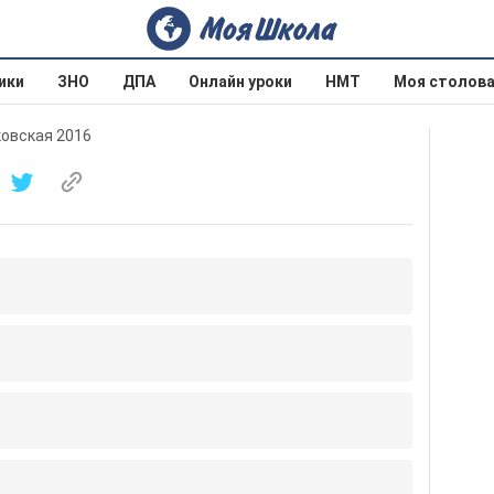
ики
ЗНО
ДПА
Онлайн уроки
НМТ
Моя столов
ковская 2016