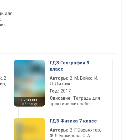
дь для
к
вит
5
ГДЗ География 9
класс
к, В.
Авторы:
В. М. Бойко, И.
ир,
Л. Дитчук
Год:
2017
Описание:
Тетрадь для
показать
практических работ
обложку
х
ГДЗ Физика 7 класс
Авторы:
В. Г. Барьяхтар,
Ф. Я. Божинова, С. А.
ь