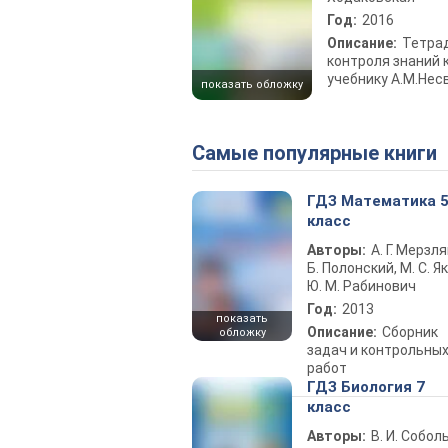
Год:
2016
Описание:
Тетра
контроля знаний 
учебнику А.М.Нес
показать обложку
Самые популярные книги
ГДЗ Математика 
класс
Авторы:
А. Г. Мерзля
Б. Полонский, М. С. Як
Ю. М. Рабинович
Год:
2013
показать
Описание:
Сборник
обложку
задач и контрольны
работ
ГДЗ Биология 7
класс
Авторы:
В. И. Собол