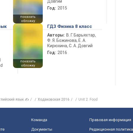
Довгий
Год:
2015
показать
обложку
зык
ГДЗ Физика 8 класс
Авторы:
В. Г. Барьяхтар,
Ф. Я. Божинова, Е. А.
Кирюхина, С. А. Довгий
Год:
2016
d
показать
nd
обложку
глийский язык ✍
Ходаковская 2016
Unit 2. Food
Команда
Правовая информация
йте
Документы
Редакционная политика