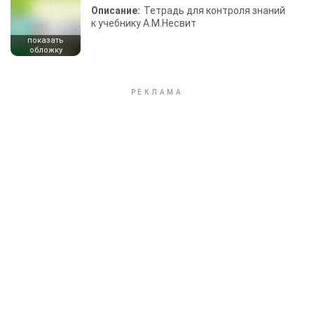
Описание:
Тетрадь для контроля знаний
к учебнику А.М.Несвит
показать
обложку