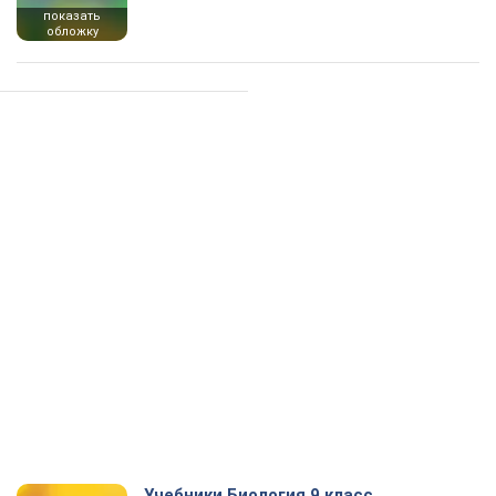
показать
обложку
Учебники Биология 9 класс