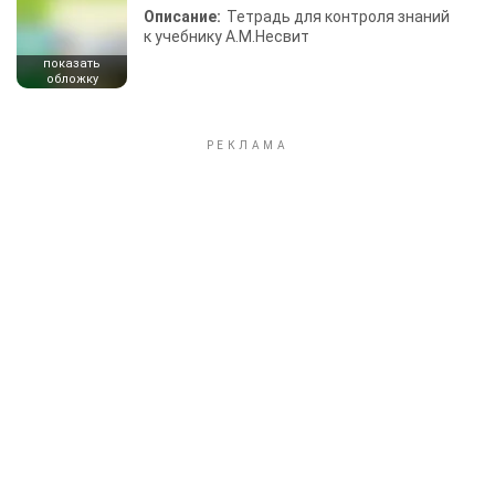
Описание:
Тетрадь для контроля знаний
к учебнику А.М.Несвит
показать
обложку