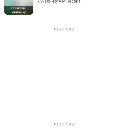
к учебнику А.М.Несвит
показать
обложку