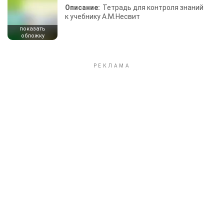
Описание:
Тетрадь для контроля знаний
к учебнику А.М.Несвит
показать
обложку