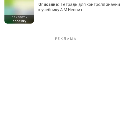
Описание:
Тетрадь для контроля знаний
к учебнику А.М.Несвит
показать
обложку