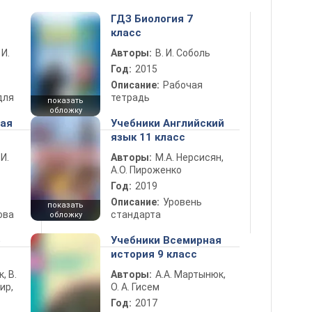
ГДЗ Биология 7
класс
 И.
Авторы:
В. И. Соболь
Год:
2015
Описание:
Рабочая
для
тетрадь
показать
обложку
ная
Учебники Английский
язык 11 класс
 И.
Авторы:
М.А. Нерсисян,
А.О. Пироженко
Год:
2019
Описание:
Уровень
показать
ова
стандарта
обложку
5
Учебники Всемирная
история 9 класс
к, В.
Авторы:
А.А. Мартынюк,
ир,
О. А. Гисем
Год:
2017