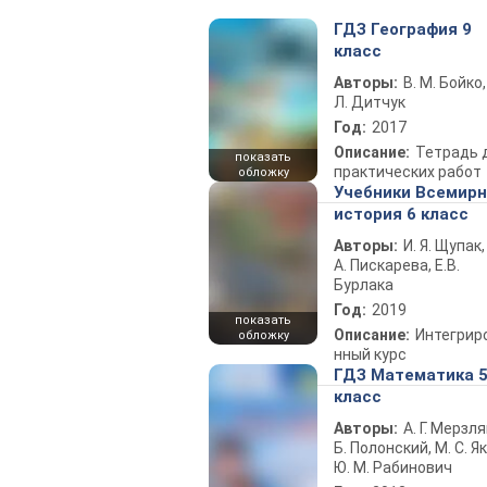
ГДЗ География 9
класс
Авторы:
В. М. Бойко,
Л. Дитчук
Год:
2017
Описание:
Тетрадь 
показать
практических работ
обложку
Учебники Всемир
история 6 класс
Авторы:
И. Я. Щупак,
А. Пискарева, Е.В.
Бурлака
Год:
2019
показать
Описание:
Интегрир
обложку
нный курс
ГДЗ Математика 
класс
Авторы:
А. Г. Мерзля
Б. Полонский, М. С. Як
Ю. М. Рабинович