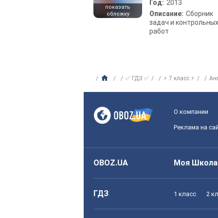
Год:
2013
показать
Описание:
Сборник
обложку
задач и контрольны
работ
✅ ГДЗ ✅
⚡ 7 класс ⚡
Ан
О компании
Реклама на са
OBOZ.UA
Моя Школа
ГДЗ
1 класс
2 к