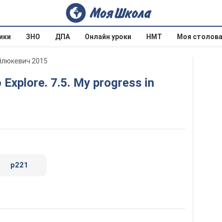
ики
ЗНО
ДПА
Онлайн уроки
НМТ
Моя столов
ойлюкевич 2015
p221