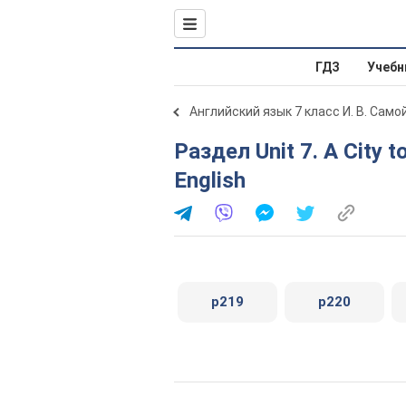
ГДЗ
Учебн
Английский язык 7 класс И. В. Сам
Раздел Unit 7. A City to Explore. 7.5. My progress in
English
p219
p220