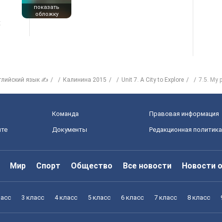
показать
обложку
х
глийский язык ✍
Калинина 2015
Unit 7. A City to Explore
7.5. My 
Команда
Правовая информация
йте
Документы
Редакционная политика
Мир
Спорт
Общество
Все новости
Новости 
ласс
3 класс
4 класс
5 класс
6 класс
7 класс
8 класс