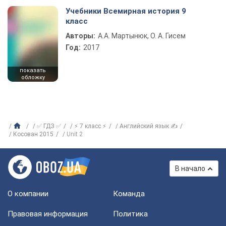
Учебники Всемирная история 9
класс
Авторы:
А.А. Мартынюк, О. А. Гисем
Год:
2017
показать
обложку
✅ ГДЗ ✅
⚡ 7 класс ⚡
Английский язык ✍
Косован 2015
Unit 2
В начало
О компании
Команда
Правовая информация
Политика