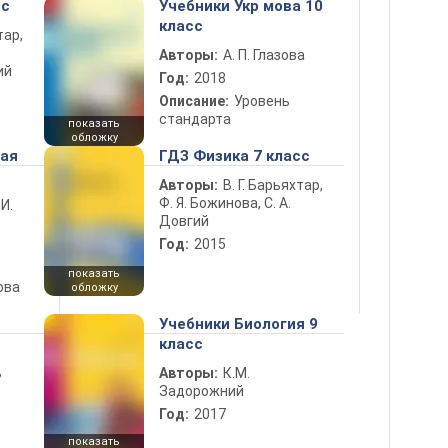
сс
Учебники Укр мова 10
класс
тар,
Авторы:
А. П. Глазова
ий
Год:
2018
Описание:
Уровень
стандарта
показать
обложку
ная
ГДЗ Физика 7 класс
Авторы:
В. Г. Барьяхтар,
Ф. Я. Божинова, С. А.
 И.
Довгий
Год:
2015
показать
ова
обложку
Учебники Биология 9
класс
ь
Авторы:
К.М.
Задорожний
Год:
2017
показать