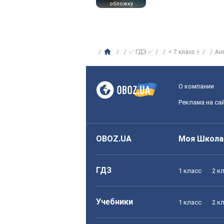
обложку
✅ ГДЗ ✅
⚡ 7 класс ⚡
Ан
О компании
Реклама на са
OBOZ.UA
Моя Школа
ГДЗ
1 класс
2 к
Учебники
1 класс
2 к