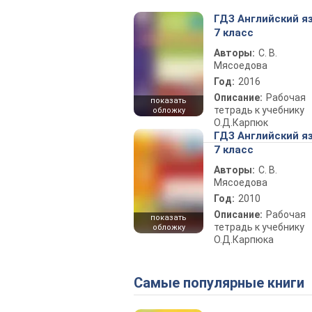
ГДЗ Английский я
7 класс
Авторы:
С. В.
Мясоедова
Год:
2016
Описание:
Рабочая
показать
тетрадь к учебнику
обложку
О.Д.Карпюк
ГДЗ Английский я
7 класс
Авторы:
С. В.
Мясоедова
Год:
2010
Описание:
Рабочая
показать
тетрадь к учебнику
обложку
О.Д.Карпюка
Самые популярные книги