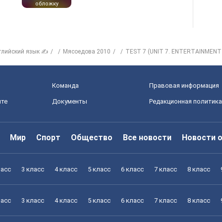
обложку
глийский язык ✍
Мясоедова 2010
TEST 7 (UNIT 7. ENTERTAINMEN
Команда
Правовая информация
йте
Документы
Редакционная политика
Мир
Спорт
Общество
Все новости
Новости 
ласс
3 класс
4 класс
5 класс
6 класс
7 класс
8 класс
ласс
3 класс
4 класс
5 класс
6 класс
7 класс
8 класс