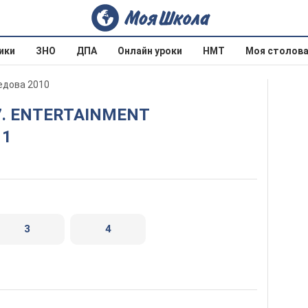
ики
ЗНО
ДПА
Онлайн уроки
НМТ
Моя столов
оедова 2010
 1
3
4