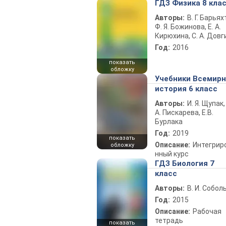
ГДЗ Физика 8 кла
Авторы:
В. Г. Барьях
Ф. Я. Божинова, Е. А.
Кирюхина, С. А. Довг
Год:
2016
показать
обложку
Учебники Всемир
история 6 класс
Авторы:
И. Я. Щупак,
А. Пискарева, Е.В.
Бурлака
Год:
2019
показать
Описание:
Интегрир
обложку
нный курс
ГДЗ Биология 7
класс
Авторы:
В. И. Собол
Год:
2015
Описание:
Рабочая
тетрадь
показать