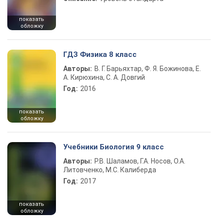
показать
обложку
ГДЗ Физика 8 класс
Авторы:
В. Г. Барьяхтар, Ф. Я. Божинова, Е.
А. Кирюхина, С. А. Довгий
Год:
2016
показать
обложку
Учебники Биология 9 класс
Авторы:
Р.В. Шаламов, Г.А. Носов, О.А.
Литовченко, М.С. Калиберда
Год:
2017
показать
обложку