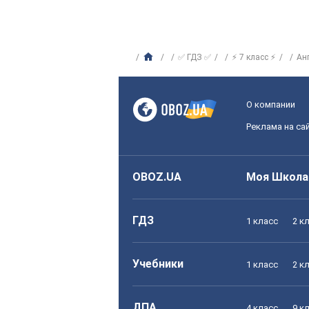
✅ ГДЗ ✅
⚡ 7 класс ⚡
Ан
О компании
Реклама на са
OBOZ.UA
Моя Школа
ГДЗ
1 класс
2 к
Учебники
1 класс
2 к
ДПА
4 класс
9 к