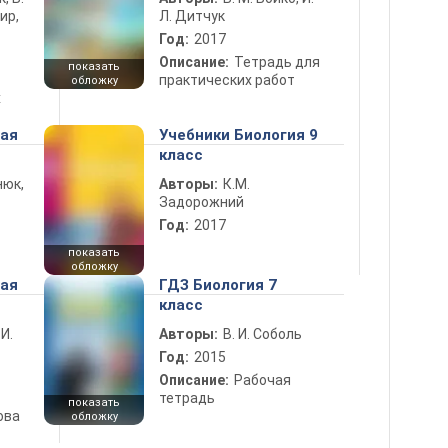
ир,
Л. Дитчук
Год:
2017
Описание:
Тетрадь для
показать
практических работ
обложку
х
ная
Учебники Биология 9
класс
нюк,
Авторы:
К.М.
Задорожний
Год:
2017
показать
обложку
ная
ГДЗ Биология 7
класс
 И.
Авторы:
В. И. Соболь
Год:
2015
Описание:
Рабочая
тетрадь
показать
ова
обложку