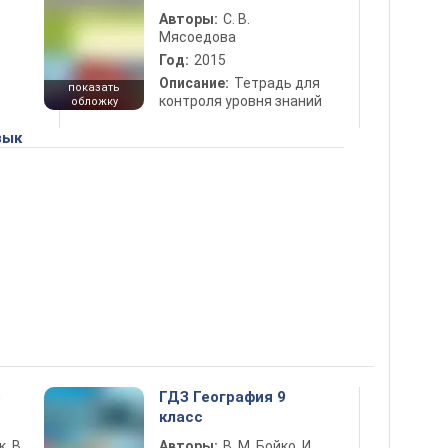
Авторы:
С. В.
Мясоедова
Год:
2015
Описание:
Тетрадь для
показать
контроля уровня знаний
обложку
зык
5
ГДЗ География 9
класс
к, В.
Авторы:
В. М. Бойко, И.