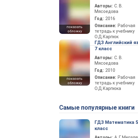
Авторы:
С. В.
Мясоедова
Год:
2016
Описание:
Рабочая
показать
тетрадь к учебнику
обложку
О.Д.Карпюк
ГДЗ Английский я
7 класс
Авторы:
С. В.
Мясоедова
Год:
2010
Описание:
Рабочая
показать
тетрадь к учебнику
обложку
О.Д.Карпюка
Самые популярные книги
ГДЗ Математика 
класс
Авторы:
А. Г. Мерзля