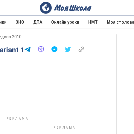
ики
ЗНО
ДПА
Онлайн уроки
НМТ
Моя столов
оедова 2010
ariant 1