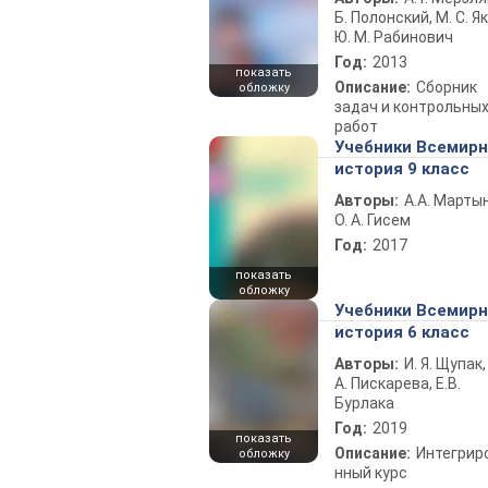
Б. Полонский, М. С. Як
Ю. М. Рабинович
Год:
2013
показать
Описание:
Сборник
обложку
задач и контрольны
работ
Учебники Всемир
история 9 класс
Авторы:
А.А. Марты
О. А. Гисем
Год:
2017
показать
обложку
Учебники Всемир
история 6 класс
Авторы:
И. Я. Щупак,
А. Пискарева, Е.В.
Бурлака
Год:
2019
показать
Описание:
Интегрир
обложку
нный курс