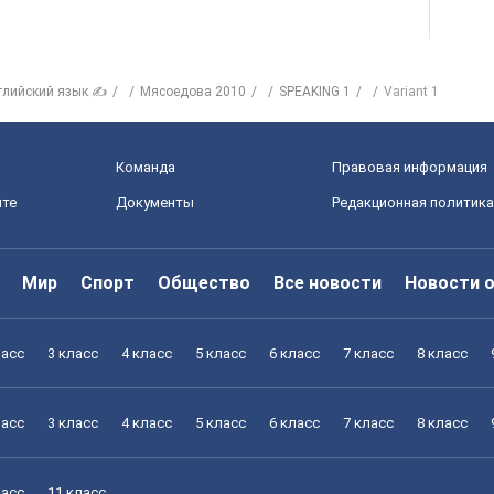
глийский язык ✍
Мясоедова 2010
SPEAKING 1
Variant 1
Команда
Правовая информация
йте
Документы
Редакционная политика
Мир
Спорт
Общество
Все новости
Новости 
ласс
3 класс
4 класс
5 класс
6 класс
7 класс
8 класс
ласс
3 класс
4 класс
5 класс
6 класс
7 класс
8 класс
ласс
11 класс