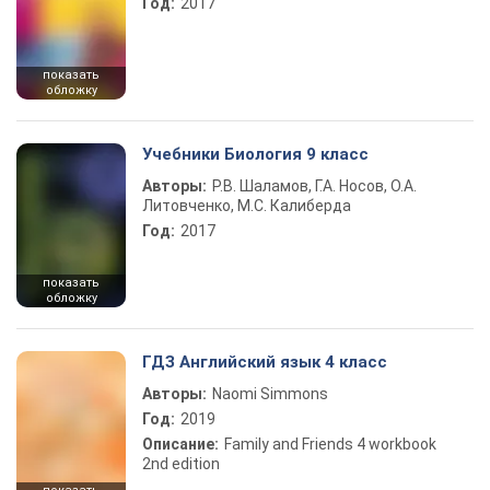
Год:
2017
показать
обложку
Учебники Биология 9 класс
Авторы:
Р.В. Шаламов, Г.А. Носов, О.А.
Литовченко, М.С. Калиберда
Год:
2017
показать
обложку
ГДЗ Английский язык 4 класс
Авторы:
Naomi Simmons
Год:
2019
Описание:
Family and Friends 4 workbook
2nd edition