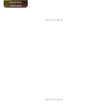
показать
обложку