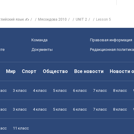
глийский язык ✍
Мясоедова 2010
UNIT 2
Lesson 5
Команда
Правовая информация
йте
Документы
Редакционная политика
Мир
Спорт
Общество
Все новости
Новости 
ласс
3 класс
4 класс
5 класс
6 класс
7 класс
8 класс
ласс
3 класс
4 класс
5 класс
6 класс
7 класс
8 класс
ласс
11 класс