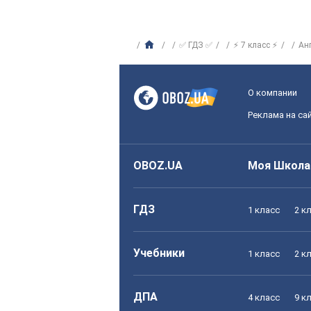
✅ ГДЗ ✅
⚡ 7 класс ⚡
Ан
О компании
Реклама на са
OBOZ.UA
Моя Школа
ГДЗ
1 класс
2 к
Учебники
1 класс
2 к
ДПА
4 класс
9 к