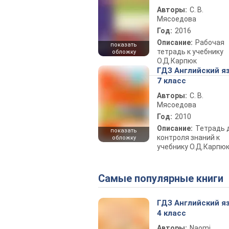
Авторы:
С. В.
Мясоедова
Год:
2016
Описание:
Рабочая
показать
тетрадь к учебнику
обложку
О.Д.Карпюк
ГДЗ Английский я
7 класс
Авторы:
С. В.
Мясоедова
Год:
2010
Описание:
Тетрадь 
показать
контроля знаний к
обложку
учебнику О.Д.Карпю
Самые популярные книги
ГДЗ Английский я
4 класс
Авторы:
Naomi