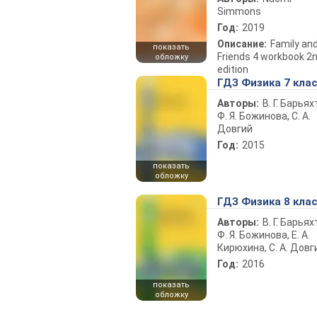
Simmons
Год:
2019
Описание:
Family an
показать
Friends 4 workbook 2
обложку
edition
ГДЗ Физика 7 кла
Авторы:
В. Г. Барьях
Ф. Я. Божинова, С. А.
Довгий
Год:
2015
показать
обложку
ГДЗ Физика 8 кла
Авторы:
В. Г. Барьях
Ф. Я. Божинова, Е. А.
Кирюхина, С. А. Довг
Год:
2016
показать
обложку