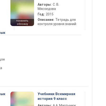
Авторы:
С. В.
Мясоедова
Год:
2015
Описание:
Тетрадь для
показать
контроля уровня знаний
обложку
зык
для
ка
зык
Учебники Всемирная
история 9 класс
Авторы:
А.А. Мартынюк,