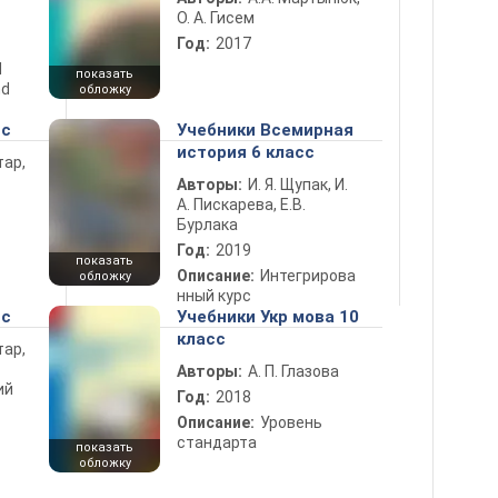
О. А. Гисем
Год:
2017
d
показать
nd
обложку
сс
Учебники Всемирная
история 6 класс
тар,
Авторы:
И. Я. Щупак, И.
А. Пискарева, Е.В.
Бурлака
Год:
2019
показать
Описание:
Интегрирова
обложку
нный курс
сс
Учебники Укр мова 10
класс
тар,
Авторы:
А. П. Глазова
ий
Год:
2018
Описание:
Уровень
стандарта
показать
обложку