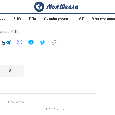
ики
ЗНО
ДПА
Онлайн уроки
НМТ
Моя столов
оедова 2010
 5
3