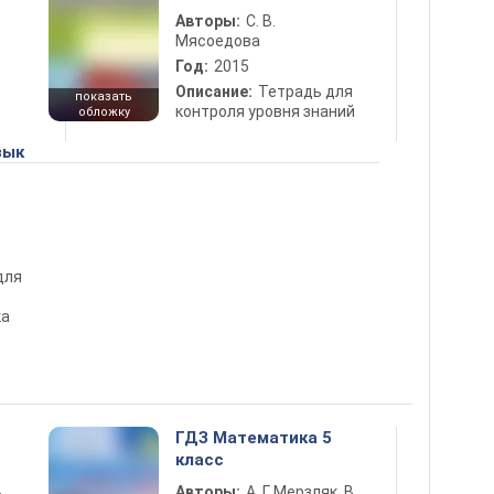
Авторы:
С. В.
Мясоедова
Год:
2015
Описание:
Тетрадь для
показать
контроля уровня знаний
обложку
зык
для
ка
ГДЗ Математика 5
класс
ь
Авторы:
А. Г. Мерзляк, В.