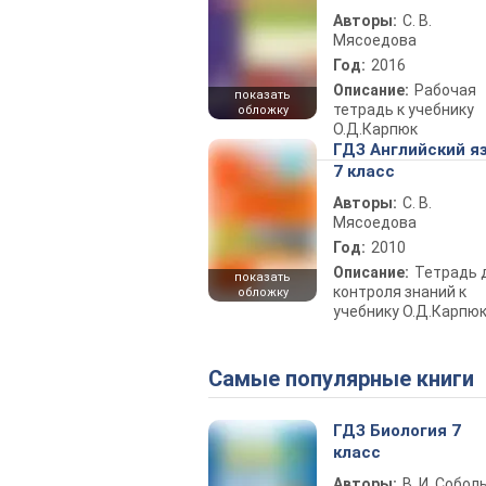
Авторы:
С. В.
Мясоедова
Год:
2016
Описание:
Рабочая
показать
тетрадь к учебнику
обложку
О.Д.Карпюк
ГДЗ Английский я
7 класс
Авторы:
С. В.
Мясоедова
Год:
2010
Описание:
Тетрадь 
показать
контроля знаний к
обложку
учебнику О.Д.Карпю
Самые популярные книги
ГДЗ Биология 7
класс
Авторы:
В. И. Собол