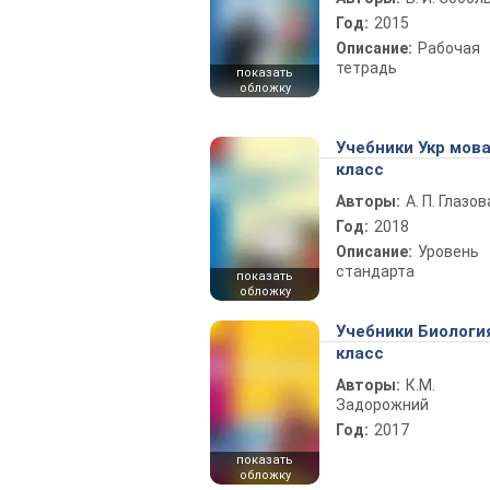
Год:
2015
Описание:
Рабочая
тетрадь
показать
обложку
Учебники Укр мова
класс
Авторы:
А. П. Глазов
Год:
2018
Описание:
Уровень
стандарта
показать
обложку
Учебники Биологи
класс
Авторы:
К.М.
Задорожний
Год:
2017
показать
обложку