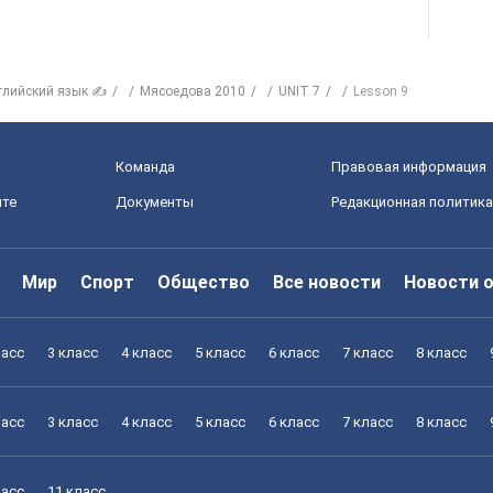
глийский язык ✍
Мясоедова 2010
UNIT 7
Lesson 9
Команда
Правовая информация
йте
Документы
Редакционная политика
Мир
Спорт
Общество
Все новости
Новости 
ласс
3 класс
4 класс
5 класс
6 класс
7 класс
8 класс
ласс
3 класс
4 класс
5 класс
6 класс
7 класс
8 класс
ласс
11 класс