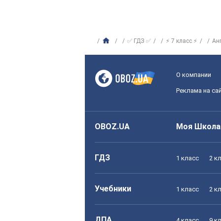
✅ ГДЗ ✅
⚡ 7 класс ⚡
Ан
О компании
Реклама на са
OBOZ.UA
Моя Школа
ГДЗ
1 класс
2 к
Учебники
1 класс
2 к
ДПА
4 класс
9 к