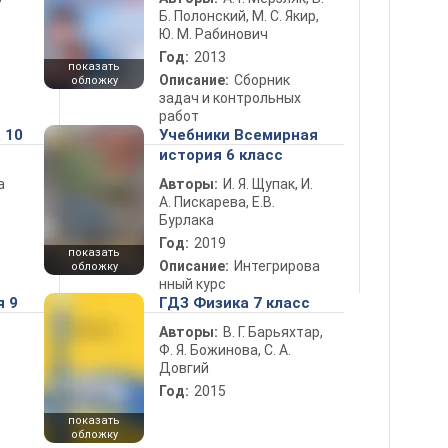
Б. Полонский, М. С. Якир,
Ю. М. Рабинович
Год:
2013
показать
Описание:
Сборник
обложку
задач и контрольных
работ
 10
Учебники Всемирная
история 6 класс
а
Авторы:
И. Я. Щупак, И.
А. Пискарева, Е.В.
Бурлака
Год:
2019
показать
Описание:
Интегрирова
обложку
нный курс
я 9
ГДЗ Физика 7 класс
Авторы:
В. Г. Барьяхтар,
Ф. Я. Божинова, С. А.
Довгий
Год:
2015
показать
обложку