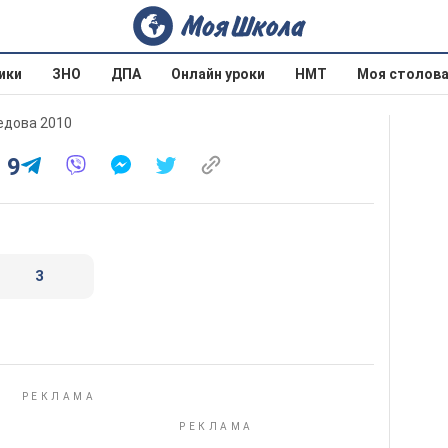
ики
ЗНО
ДПА
Онлайн уроки
НМТ
Моя столов
оедова 2010
 9
3