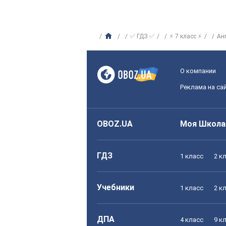
✅ ГДЗ ✅
⚡ 7 класс ⚡
Ан
О компании
Реклама на са
OBOZ.UA
Моя Школа
ГДЗ
1 класс
2 к
Учебники
1 класс
2 к
ДПА
4 класс
9 к