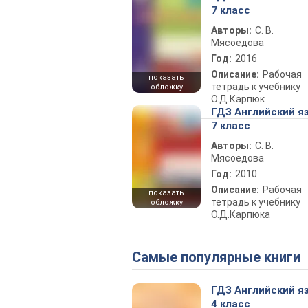
7 класс
Авторы:
С. В.
Мясоедова
Год:
2016
Описание:
Рабочая
показать
тетрадь к учебнику
обложку
О.Д.Карпюк
ГДЗ Английский я
7 класс
Авторы:
С. В.
Мясоедова
Год:
2010
Описание:
Рабочая
показать
тетрадь к учебнику
обложку
О.Д.Карпюка
Самые популярные книги
ГДЗ Английский я
4 класс