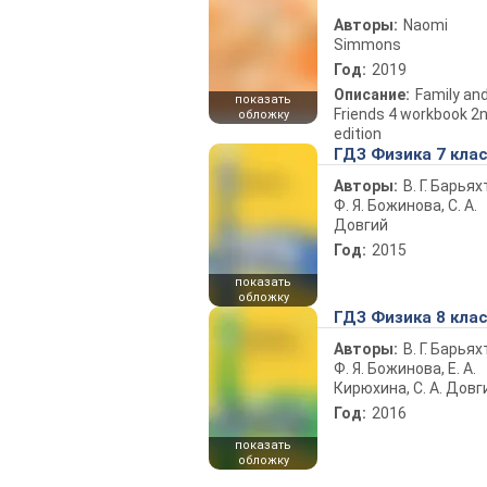
Авторы:
Naomi
Simmons
Год:
2019
Описание:
Family an
показать
Friends 4 workbook 2
обложку
edition
ГДЗ Физика 7 кла
Авторы:
В. Г. Барьях
Ф. Я. Божинова, С. А.
Довгий
Год:
2015
показать
обложку
ГДЗ Физика 8 кла
Авторы:
В. Г. Барьях
Ф. Я. Божинова, Е. А.
Кирюхина, С. А. Довг
Год:
2016
показать
обложку