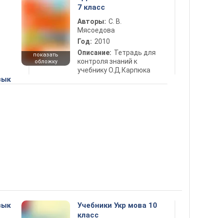
7 класс
Авторы:
С. В.
Мясоедова
Год:
2010
Описание:
Тетрадь для
показать
контроля знаний к
обложку
учебнику О.Д.Карпюка
зык
зык
Учебники Укр мова 10
класс