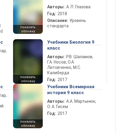
Авторы:
А. П. Глазова
Год:
2018
Описание:
Уровень
d
стандарта
показать
nd
обложку
сс
Учебники Биология 9
класс
тар,
Авторы:
Р.В. Шаламов,
Г.А. Носов, О.А.
Литовченко, М.С.
Калиберда
показать
Год:
2017
обложку
сс
Учебники Всемирная
история 9 класс
тар,
Авторы:
А.А. Мартынюк,
ий
О. А. Гисем
Год:
2017
показать
обложку