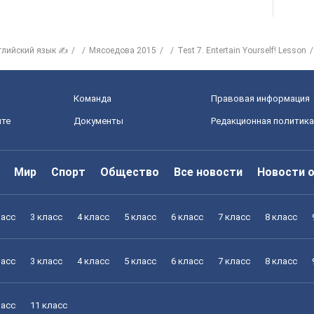
глийский язык ✍
Мясоедова 2015
Test 7. Entertain Yourself! Lesson
Команда
Правовая информация
йте
Документы
Редакционная политика
Мир
Спорт
Общество
Все новости
Новости 
ласс
3 класс
4 класс
5 класс
6 класс
7 класс
8 класс
ласс
3 класс
4 класс
5 класс
6 класс
7 класс
8 класс
ласс
11 класс