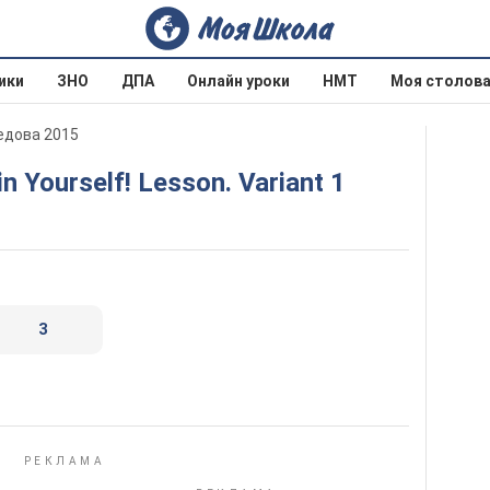
ики
ЗНО
ДПА
Онлайн уроки
НМТ
Моя столов
оедова 2015
in Yourself! Lesson. Variant 1
3