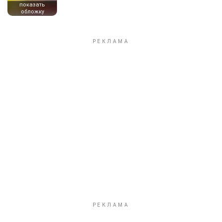
показать
обложку