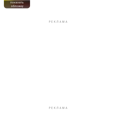
показать
обложку