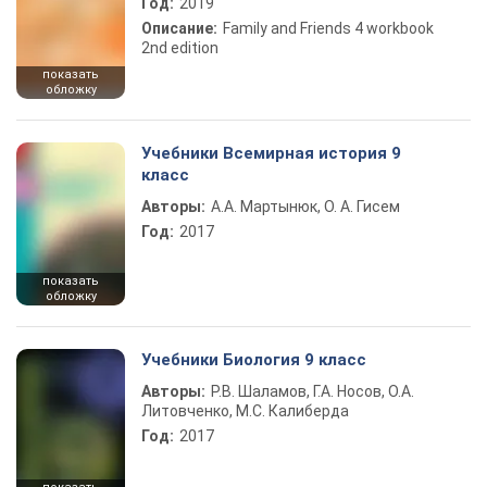
Год:
2019
Описание:
Family and Friends 4 workbook
2nd edition
показать
обложку
Учебники Всемирная история 9
класс
Авторы:
А.А. Мартынюк, О. А. Гисем
Год:
2017
показать
обложку
Учебники Биология 9 класс
Авторы:
Р.В. Шаламов, Г.А. Носов, О.А.
Литовченко, М.С. Калиберда
Год:
2017