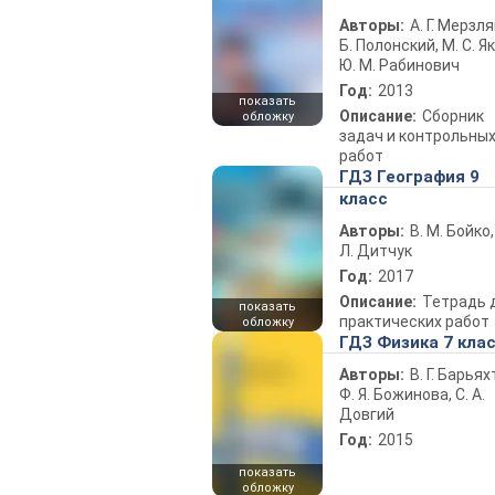
Авторы:
А. Г. Мерзля
Б. Полонский, М. С. Як
Ю. М. Рабинович
Год:
2013
показать
Описание:
Сборник
обложку
задач и контрольны
работ
ГДЗ География 9
класс
Авторы:
В. М. Бойко,
Л. Дитчук
Год:
2017
Описание:
Тетрадь 
показать
практических работ
обложку
ГДЗ Физика 7 кла
Авторы:
В. Г. Барьях
Ф. Я. Божинова, С. А.
Довгий
Год:
2015
показать
обложку