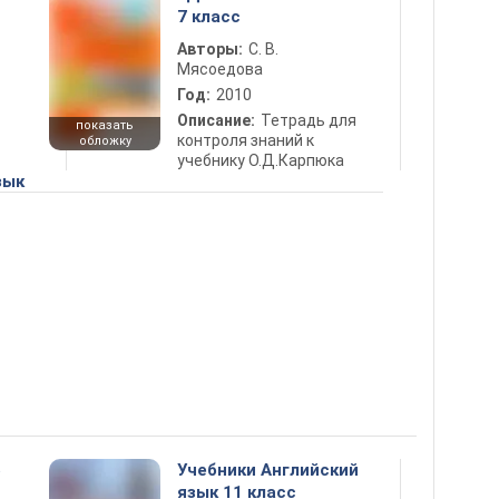
7 класс
Авторы:
С. В.
Мясоедова
Год:
2010
Описание:
Тетрадь для
показать
контроля знаний к
обложку
учебнику О.Д.Карпюка
зык
5
Учебники Английский
язык 11 класс