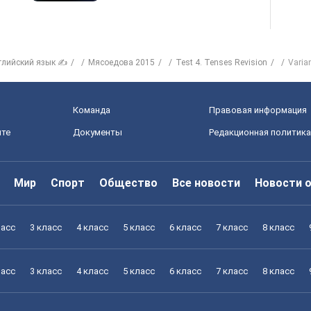
глийский язык ✍
Мясоедова 2015
Test 4. Tenses Revision
Varia
Команда
Правовая информация
йте
Документы
Редакционная политика
Мир
Спорт
Общество
Все новости
Новости 
ласс
3 класс
4 класс
5 класс
6 класс
7 класс
8 класс
ласс
3 класс
4 класс
5 класс
6 класс
7 класс
8 класс