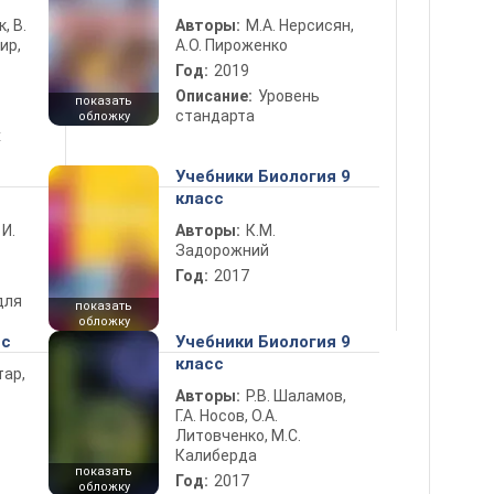
к, В.
Авторы:
М.А. Нерсисян,
ир,
А.О. Пироженко
Год:
2019
Описание:
Уровень
показать
стандарта
обложку
х
Учебники Биология 9
класс
 И.
Авторы:
К.М.
Задорожний
Год:
2017
для
показать
обложку
сс
Учебники Биология 9
класс
тар,
Авторы:
Р.В. Шаламов,
Г.А. Носов, О.А.
Литовченко, М.С.
Калиберда
показать
Год:
2017
обложку