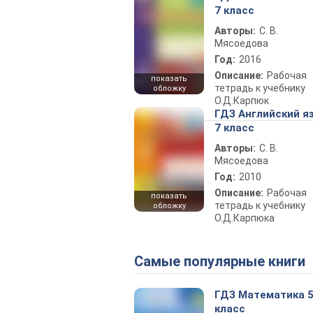
7 класс
Авторы:
С. В.
Мясоедова
Год:
2016
Описание:
Рабочая
показать
тетрадь к учебнику
обложку
О.Д.Карпюк
ГДЗ Английский я
7 класс
Авторы:
С. В.
Мясоедова
Год:
2010
Описание:
Рабочая
показать
тетрадь к учебнику
обложку
О.Д.Карпюка
Самые популярные книги
ГДЗ Математика 
класс