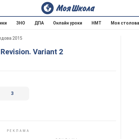
ики
ЗНО
ДПА
Онлайн уроки
НМТ
Моя столов
оедова 2015
Revision. Variant 2
3