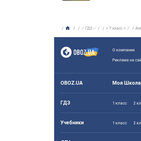
✅ ГДЗ ✅
⚡ 7 класс ⚡
Ан
О компании
Реклама на са
OBOZ.UA
Моя Школа
ГДЗ
1 класс
2 к
Учебники
1 класс
2 к