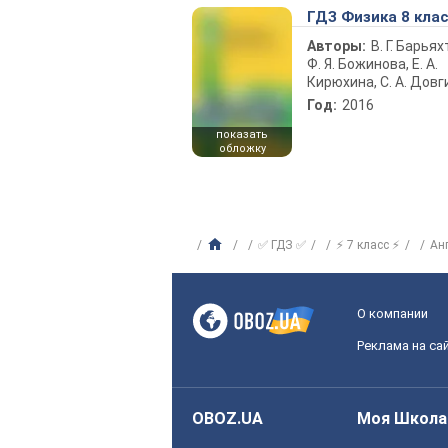
ГДЗ Физика 8 кла
Авторы:
В. Г. Барьях
Ф. Я. Божинова, Е. А.
Кирюхина, С. А. Довг
Год:
2016
показать
обложку
✅ ГДЗ ✅
⚡ 7 класс ⚡
Ан
О компании
Реклама на са
OBOZ.UA
Моя Школа