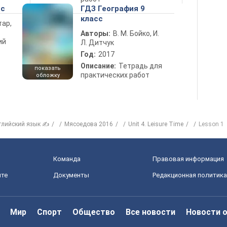
сс
ГДЗ География 9
класс
тар,
Авторы:
В. М. Бойко, И.
ий
Л. Дитчук
Год:
2017
Описание:
Тетрадь для
показать
практических работ
обложку
глийский язык ✍
Мясоедова 2016
Unit 4. Leisure Time
Lesson 1
Команда
Правовая информация
йте
Документы
Редакционная политика
Мир
Спорт
Общество
Все новости
Новости 