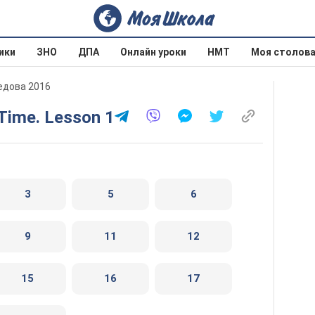
ики
ЗНО
ДПА
Онлайн уроки
НМТ
Моя столов
оедова 2016
 Time. Lesson 1
3
5
6
9
11
12
15
16
17