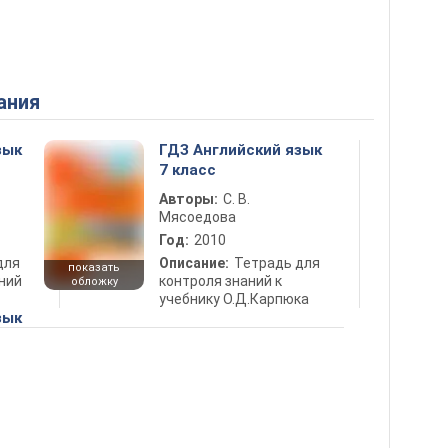
ания
зык
ГДЗ Английский язык
7 класс
Авторы:
С. В.
Мясоедова
Год:
2010
для
Описание:
Тетрадь для
показать
ний
контроля знаний к
обложку
учебнику О.Д.Карпюка
зык