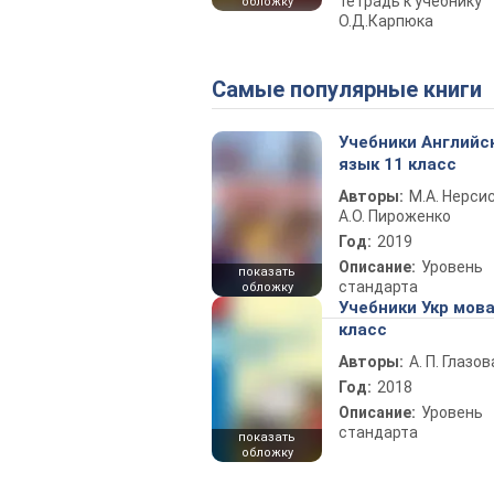
тетрадь к учебнику
обложку
О.Д.Карпюка
Самые популярные книги
Учебники Английс
язык 11 класс
Авторы:
М.А. Нерсис
А.О. Пироженко
Год:
2019
Описание:
Уровень
показать
стандарта
обложку
Учебники Укр мова
класс
Авторы:
А. П. Глазов
Год:
2018
Описание:
Уровень
стандарта
показать
обложку