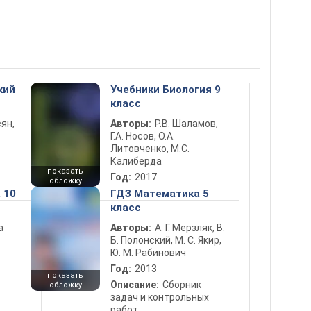
кий
Учебники Биология 9
класс
ян,
Авторы:
Р.В. Шаламов,
Г.А. Носов, О.А.
Литовченко, М.С.
Калиберда
показать
Год:
2017
обложку
 10
ГДЗ Математика 5
класс
а
Авторы:
А. Г. Мерзляк, В.
Б. Полонский, М. С. Якир,
Ю. М. Рабинович
Год:
2013
показать
Описание:
Сборник
обложку
задач и контрольных
работ