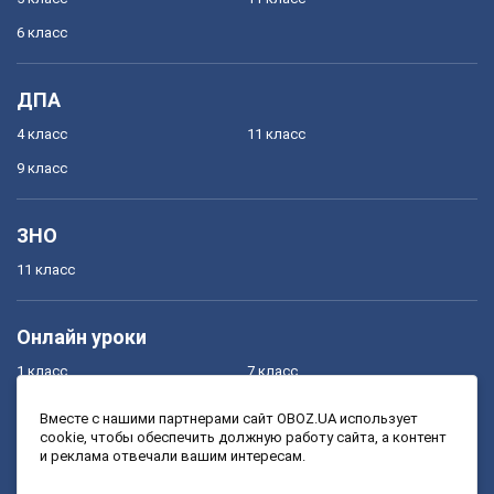
6 класс
ДПА
4 класс
11 класс
9 класс
ЗНО
11 класс
Онлайн уроки
1 класс
7 класс
2 класс
8 класс
Вместе с нашими партнерами сайт OBOZ.UA использует
cookie, чтобы обеспечить должную работу сайта, а контент
3 класс
9 класс
и реклама отвечали вашим интересам.
4 класс
10 класс