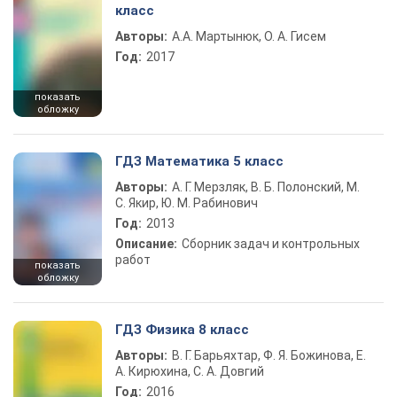
класс
Авторы:
А.А. Мартынюк, О. А. Гисем
Год:
2017
показать
обложку
ГДЗ Математика 5 класс
Авторы:
А. Г. Мерзляк, В. Б. Полонский, М.
С. Якир, Ю. М. Рабинович
Год:
2013
Описание:
Сборник задач и контрольных
работ
показать
обложку
ГДЗ Физика 8 класс
Авторы:
В. Г. Барьяхтар, Ф. Я. Божинова, Е.
А. Кирюхина, С. А. Довгий
Год:
2016