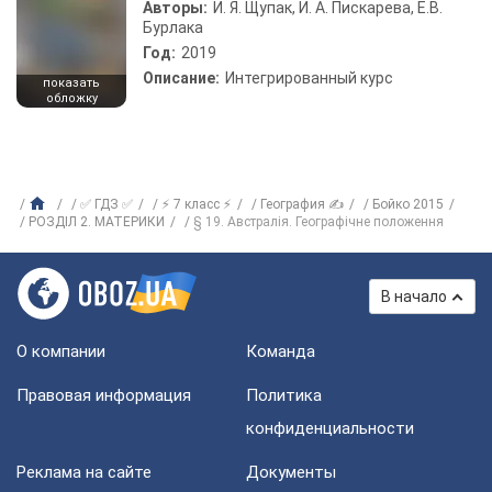
Авторы:
И. Я. Щупак, И. А. Пискарева, Е.В.
Бурлака
Год:
2019
Описание:
Интегрированный курс
показать
обложку
✅ ГДЗ ✅
⚡ 7 класс ⚡
География ✍
Бойко 2015
РОЗДІЛ 2. МАТЕРИКИ
§ 19. Австралія. Географічне положення
В начало
О компании
Команда
Правовая информация
Политика
конфиденциальности
Реклама на сайте
Документы