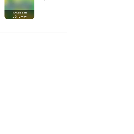
показать
обложку