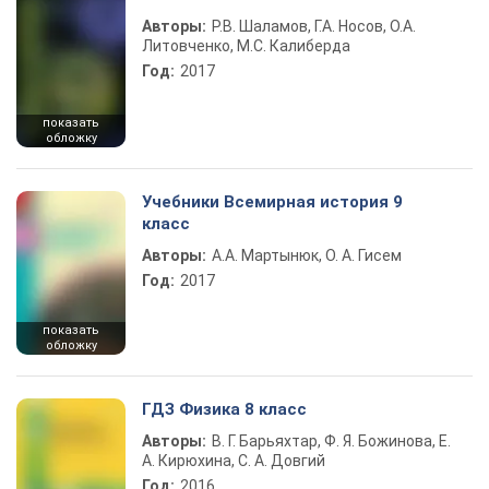
Авторы:
Р.В. Шаламов, Г.А. Носов, О.А.
Литовченко, М.С. Калиберда
Год:
2017
показать
обложку
Учебники Всемирная история 9
класс
Авторы:
А.А. Мартынюк, О. А. Гисем
Год:
2017
показать
обложку
ГДЗ Физика 8 класс
Авторы:
В. Г. Барьяхтар, Ф. Я. Божинова, Е.
А. Кирюхина, С. А. Довгий
Год:
2016