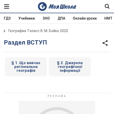
ГДЗ
Учебники
ЗНО
ДПА
Онлайн уроки
НМТ
География 7 класс В. М. Бойко 2020
Раздел ВСТУП
§ 1. Що вивчає
§ 2. Джерела
регіональна
географічної
географія
інформації