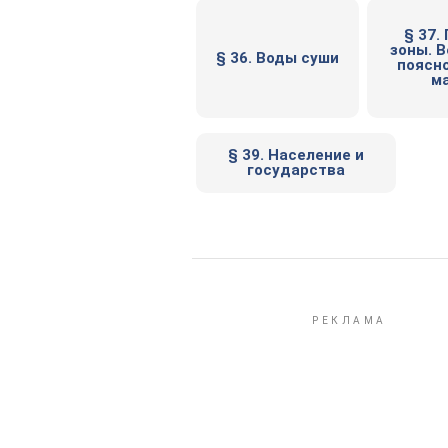
§ 37.
зоны. 
§ 36. Воды суши
поясно
м
§ 39. Население и
государства