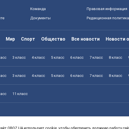
Команда
Правовая информация
йте
Документы
Редакционная политика
Мир
Спорт
Общество
Все новости
Новости 
ласс
3 класс
4 класс
5 класс
6 класс
7 класс
8 класс
ласс
3 класс
4 класс
5 класс
6 класс
7 класс
8 класс
ласс
11 класс
айт OBOZ.UA использует cookie, чтобы обеспечить должную работу сайт