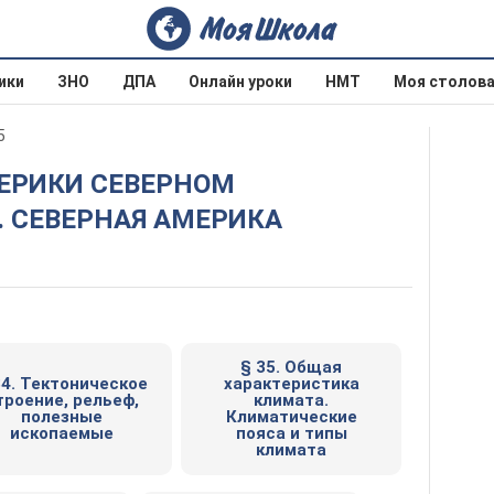
ики
ЗНО
ДПА
Онлайн уроки
НМТ
Моя столов
5
. СЕВЕРНАЯ АМЕРИКА
§ 35. Общая
34. Тектоническое
характеристика
троение, рельеф,
климата.
полезные
Климатические
ископаемые
пояса и типы
климата