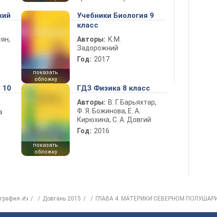
кий
Учебники Биология 9
класс
ян,
Авторы:
К.М.
Задорожний
Год:
2017
показать
обложку
 10
ГДЗ Физика 8 класс
Авторы:
В. Г. Барьяхтар,
Ф. Я. Божинова, Е. А.
а
Кирюхина, С. А. Довгий
Год:
2016
показать
обложку
ография ✍
Довгань 2015
ГЛАВА 4. МАТЕРИКИ СЕВЕРНОМ ПОЛУШАР