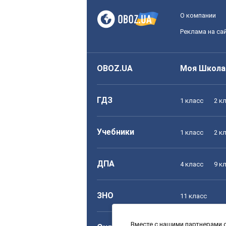
О компании
Реклама на са
OBOZ.UA
Моя Школа
ГДЗ
1 класс
2 к
Учебники
1 класс
2 к
ДПА
4 класс
9 к
ЗНО
11 класс
Вместе с нашими партнерами с