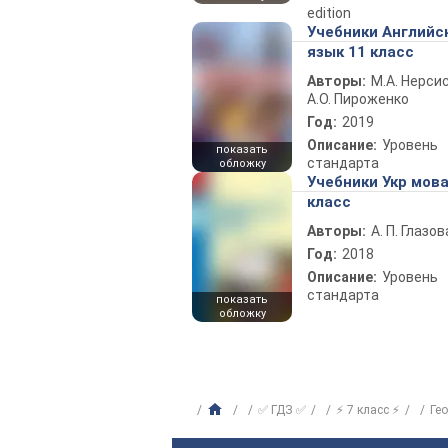
edition
Учебники Английс
язык 11 класс
Авторы:
М.А. Нерсис
А.О. Пироженко
Год:
2019
Описание:
Уровень
показать
стандарта
обложку
Учебники Укр мова
класс
Авторы:
А. П. Глазов
Год:
2018
Описание:
Уровень
стандарта
показать
обложку
✅ ГДЗ ✅
⚡ 7 класс ⚡
Ге