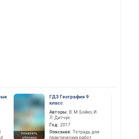
зык
ГДЗ География 9
класс
Авторы:
В. М. Бойко, И.
Л. Дитчук
Год:
2017
d
Описание:
Тетрадь для
показать
nd
практических работ
обложку