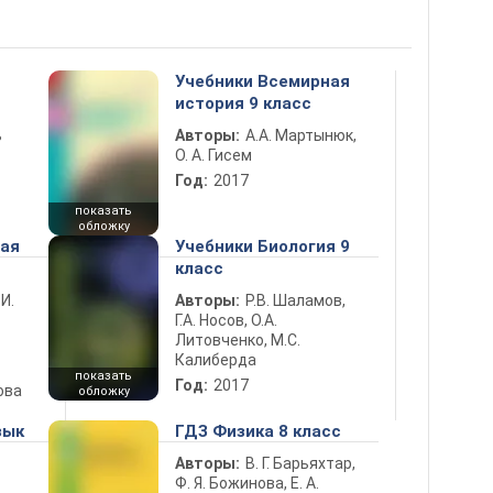
Учебники Всемирная
история 9 класс
ь
Авторы:
А.А. Мартынюк,
О. А. Гисем
Год:
2017
показать
обложку
ная
Учебники Биология 9
класс
 И.
Авторы:
Р.В. Шаламов,
Г.А. Носов, О.А.
Литовченко, М.С.
Калиберда
показать
Год:
2017
ова
обложку
зык
ГДЗ Физика 8 класс
Авторы:
В. Г. Барьяхтар,
Ф. Я. Божинова, Е. А.