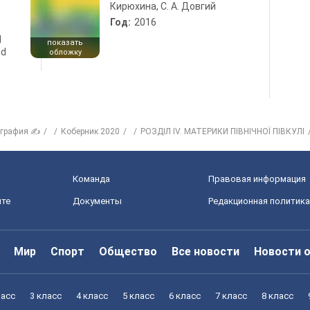
Кирюхина, С. А. Довгий
Год:
2016
d
показать
nd
обложку
ография ✍
Коберник 2020
РОЗДІЛ IV. МАТЕРИКИ ПІВНІЧНОЇ ПІВКУЛІ
Команда
Правовая информация
йте
Документы
Редакционная политика
Мир
Спорт
Общество
Все новости
Новости 
ласс
3 класс
4 класс
5 класс
6 класс
7 класс
8 класс