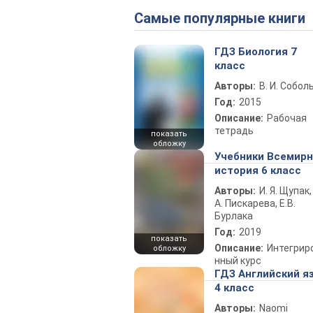
Самые популярные книги
ГДЗ Биология 7
класс
Авторы:
В. И. Собол
Год:
2015
Описание:
Рабочая
тетрадь
показать
обложку
Учебники Всемир
история 6 класс
Авторы:
И. Я. Щупак,
А. Пискарева, Е.В.
Бурлака
Год:
2019
показать
Описание:
Интегрир
обложку
нный курс
ГДЗ Английский я
4 класс
Авторы:
Naomi