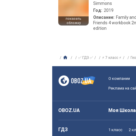
Simmons
Год:
2019
Описание:
Family an
показать
Friends 4 workbook 2
обложку
edition
✅ ГДЗ ✅
⚡ 7 класс ⚡
Ге
О компании
Реклама на са
OBOZ.UA
Моя Школа
ГДЗ
1 класс
2 к