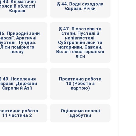
§ 43. Кліматичні
§ 44. Води суходолу
пояси й області
Євразії. Річки
Євразії
§ 47. Лісостепи та
46. Природні зони
степи. Пустелі й
вразії. Арктичні
напівпустелі.
пустелі. Тундра.
Субтропічні ліси та
Ліси помірного
чагарники. Савани.
поясу
Вологі екваторіальні
ліси
§ 49. Населення
Практична робота
вразії. Держави
10 (Робота з
Європи й Азії
картою)
рактична робота
Оцінюємо власні
11 частина 2
здобутки