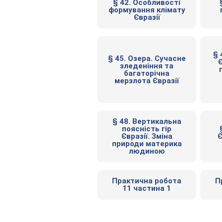
§ 42. Особливості
формування клімату
Євразії
§ 
§ 45. Озера. Сучасне
Є
зледеніння та
багаторічна
мерзлота Євразії
§ 48. Вертикальна
поясність гір
Євразії. Зміна
Є
природи материка
людиною
Практична робота
П
11 частина 1