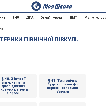
ики
ЗНО
ДПА
Онлайн уроки
НМТ
Моя столов
20
§ 40. З історії
§ 41. Тектонічна
відкриття та
будова, рельєф і
дослідження
корисні копалини
окремих регіонів
Євразії
Євразії