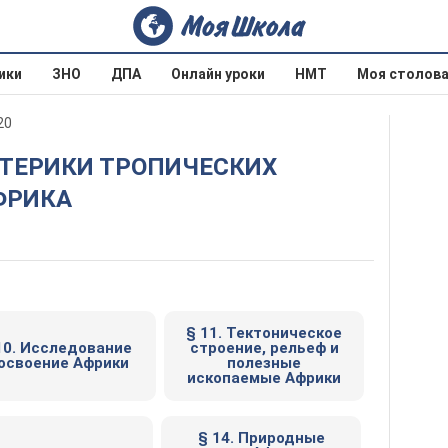
ики
ЗНО
ДПА
Онлайн уроки
НМТ
Моя столов
20
АФРИКА
§ 11. Тектоническое
10. Исследование
строение, рельеф и
 освоение Африки
полезные
ископаемые Африки
§ 14. Природные