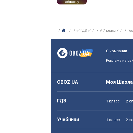
обложку
✅ ГДЗ ✅
⚡ 7 класс ⚡
Ге
О компании
Реклама на са
OBOZ.UA
Моя Школа
ГДЗ
1 класс
2 к
Учебники
1 класс
2 к