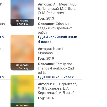
 И.
Авторы:
А. Г. Мерзляк, В.
Б. Полонский, М. С. Якир,
Ю. М. Рабинович
Год:
2013
показать
ова
Описание:
Сборник
обложку
задач и контрольных
работ
я 9
ГДЗ Английский язык
4 класс
в,
Авторы:
Naomi
Simmons
Год:
2019
Описание:
Family and
показать
Friends 4 workbook 2nd
обложку
edition
я 9
ГДЗ Физика 8 класс
Авторы:
В. Г. Барьяхтар,
Ф. Я. Божинова, Е. А.
Кирюхина, С. А. Довгий
Год:
2016
показать