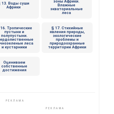
зоны Африки.
 13. Воды суши
Влажные
Африки
экваториальные
леса
 16. Тропические
§ 17. Стихийные
пустыни и
явления природы,
полупустыни.
экологические
ердолиственные
проблемы и
чнозеленые леса
природоохранные
и кустарники
территории Африки
Оцениваем
собственные
достижения