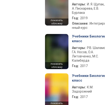
Авторы:
И. Я. Щупак,
А. Пискарева, Е.В.
Бурлака
Год:
2019
показать
Описание:
Интегрир
обложку
нный курс
Учебники Биологи
класс
Авторы:
Р.В. Шаламо
Г.А. Носов, О.А.
Литовченко, М.С.
Калиберда
показать
Год:
2017
обложку
Учебники Биологи
класс
Авторы:
К.М.
Задорожний
Год:
2017
показать