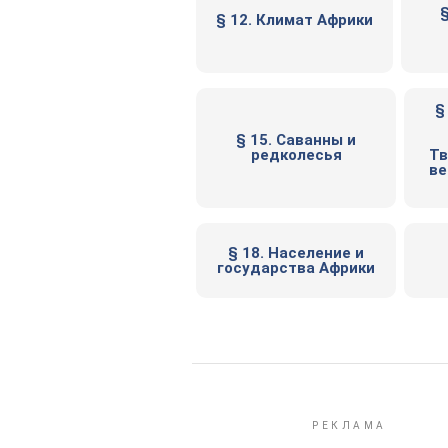
§
§ 12. Климат Африки
§
§ 15. Саванны и
редколесья
Тв
ве
§ 18. Население и
государства Африки