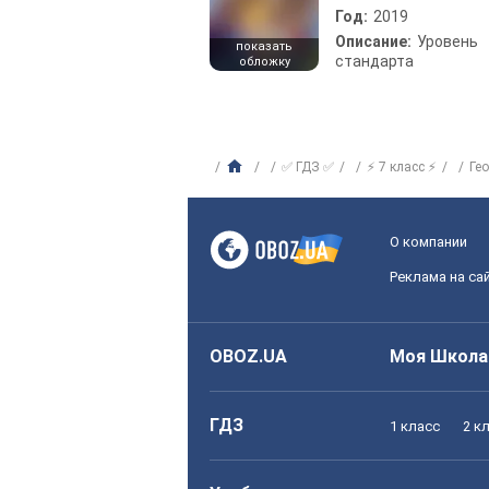
Год:
2019
Описание:
Уровень
показать
стандарта
обложку
✅ ГДЗ ✅
⚡ 7 класс ⚡
Ге
О компании
Реклама на са
OBOZ.UA
Моя Школа
ГДЗ
1 класс
2 к