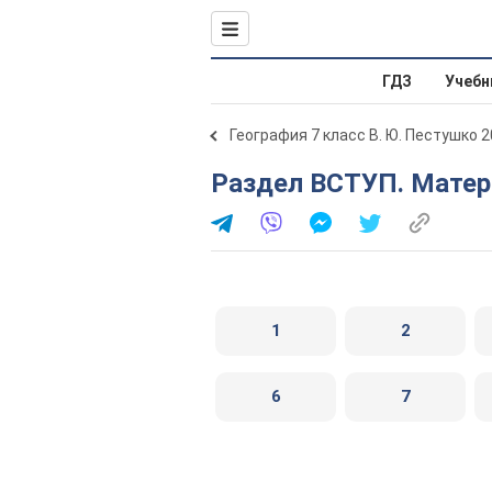
ГДЗ
Учебн
География 7 класс В. Ю. Пестушко 
Раздел ВСТУП. Матери
1
2
6
7