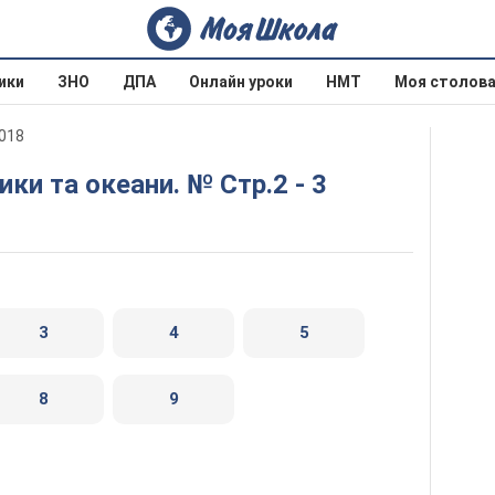
ики
ЗНО
ДПА
Онлайн уроки
НМТ
Моя столов
2018
ки та океани. № Стр.2 - 3
3
4
5
8
9