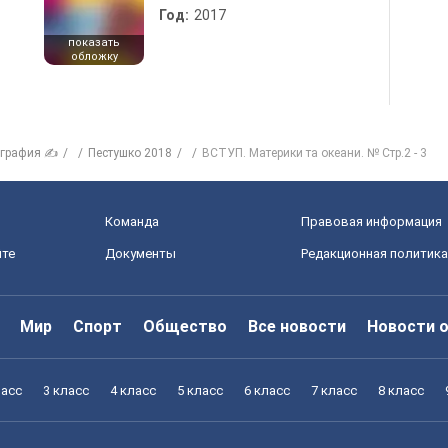
Год:
2017
показать
обложку
ография ✍
Пестушко 2018
ВСТУП. Материки та океани. № Стр.2 - 3
Команда
Правовая информация
йте
Документы
Редакционная политика
Мир
Спорт
Общество
Все новости
Новости 
ласс
3 класс
4 класс
5 класс
6 класс
7 класс
8 класс