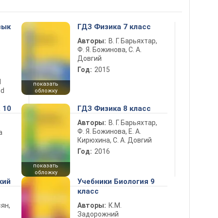
зык
ГДЗ Физика 7 класс
Авторы:
В. Г. Барьяхтар,
Ф. Я. Божинова, С. А.
Довгий
Год:
2015
d
показать
nd
обложку
 10
ГДЗ Физика 8 класс
Авторы:
В. Г. Барьяхтар,
Ф. Я. Божинова, Е. А.
а
Кирюхина, С. А. Довгий
Год:
2016
показать
обложку
кий
Учебники Биология 9
класс
ян,
Авторы:
К.М.
Задорожний