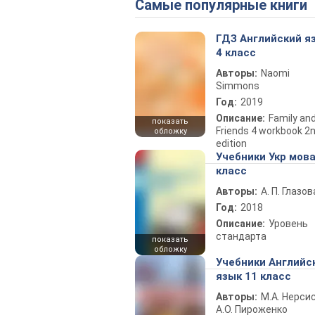
Самые популярные книги
ГДЗ Английский я
4 класс
Авторы:
Naomi
Simmons
Год:
2019
Описание:
Family an
показать
Friends 4 workbook 2
обложку
edition
Учебники Укр мова
класс
Авторы:
А. П. Глазов
Год:
2018
Описание:
Уровень
стандарта
показать
обложку
Учебники Английс
язык 11 класс
Авторы:
М.А. Нерсис
А.О. Пироженко