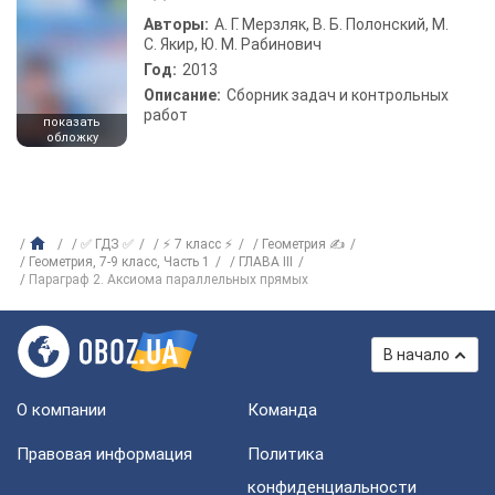
Авторы:
А. Г. Мерзляк, В. Б. Полонский, М.
С. Якир, Ю. М. Рабинович
Год:
2013
Описание:
Сборник задач и контрольных
работ
показать
обложку
✅ ГДЗ ✅
⚡ 7 класс ⚡
Геометрия ✍
Геометрия, 7-9 класс, Часть 1
ГЛАВА III
Параграф 2. Аксиома параллельных прямых
В начало
О компании
Команда
Правовая информация
Политика
конфиденциальности