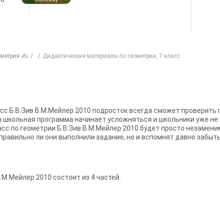
ометрия ✍
Дидактические материалы по геометрии, 7 класс
сс Б.В.Зив В.М.Мейлер 2010 подросток всегда сможет проверить 
да школьная программа начинает усложняться и школьники уже не
ласс по геометрии Б.В.Зив В.М.Мейлер 2010 будет просто незаме
правильно ли они выполнили задание, но и вспомнят давно забыт
В.М.Мейлер 2010 состоит из 4 частей: