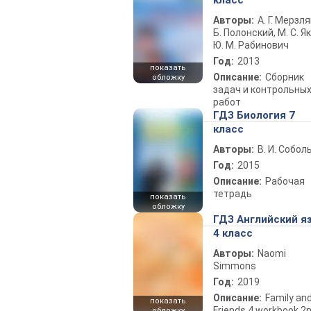
класс
Авторы:
А. Г. Мерзля
Б. Полонский, М. С. Як
Ю. М. Рабинович
Год:
2013
показать
Описание:
Сборник
обложку
задач и контрольны
работ
ГДЗ Биология 7
класс
Авторы:
В. И. Собол
Год:
2015
Описание:
Рабочая
тетрадь
показать
обложку
ГДЗ Английский я
4 класс
Авторы:
Naomi
Simmons
Год:
2019
Описание:
Family an
показать
Friends 4 workbook 2
обложку