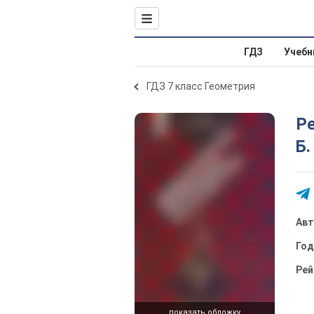
ГДЗ
Учебн
ГДЗ 7 класс Геометрия
Р
Б.
Ав
Го
Рей
показать обложку