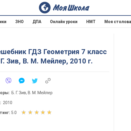
ики
ЗНО
ДПА
Онлайн уроки
НМТ
Моя столов
ешебник ГДЗ Геометрия 7 класс
 Г. Зив, В. М. Мейлер, 2010 г.
торы:
Б. Г. Зив, В. М. Мейлер
д:
2010
О
тинг:
5.0
ц
е