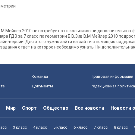
ометрии
 В.М.Мейлер 2010 не потребует от школьников ни дополнительных 
яра ГДЗ за 7 класс по геометрии Б.В.Зив В.М.Мейлер 2010 подрос
лайн-версии. Для этого нужно зайти на сайт и с помощью содержа
 задания ответ на которое необходимо узнать. Ни дополнительная
Команда
Правовая информация
йте
Документы
Редакционная политика
Мир
Спорт
Общество
Все новости
Новости 
ласс
3 класс
4 класс
5 класс
6 класс
7 класс
8 класс