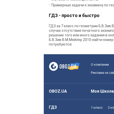
Примерные задачи к экзамену по ге
ГДЗ - просто и быстро
ГДЗ за 7 класс по геометрии Б.В.Зив
случае отсутствия печатного экземпл
решение того или иного задания в он
Б.В.Зив В.М.Мейлер 2010 найти номер
потребуются.
О компании
Реклама на са
OBOZ.UA
Моя Школа
ГДЗ
1 класс
2 к