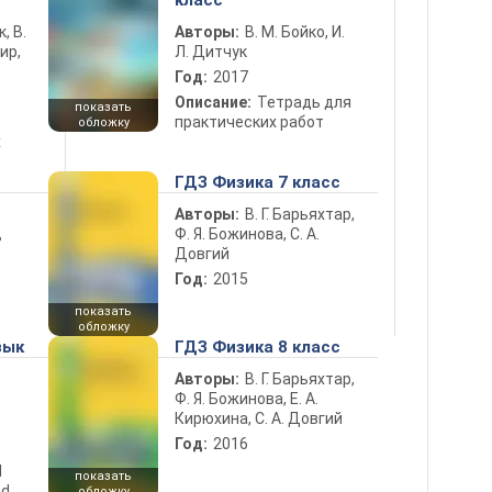
класс
к, В.
Авторы:
В. М. Бойко, И.
ир,
Л. Дитчук
Год:
2017
Описание:
Тетрадь для
показать
практических работ
обложку
х
ГДЗ Физика 7 класс
Авторы:
В. Г. Барьяхтар,
Ф. Я. Божинова, С. А.
ь
Довгий
Год:
2015
показать
обложку
зык
ГДЗ Физика 8 класс
Авторы:
В. Г. Барьяхтар,
Ф. Я. Божинова, Е. А.
Кирюхина, С. А. Довгий
Год:
2016
d
показать
nd
обложку