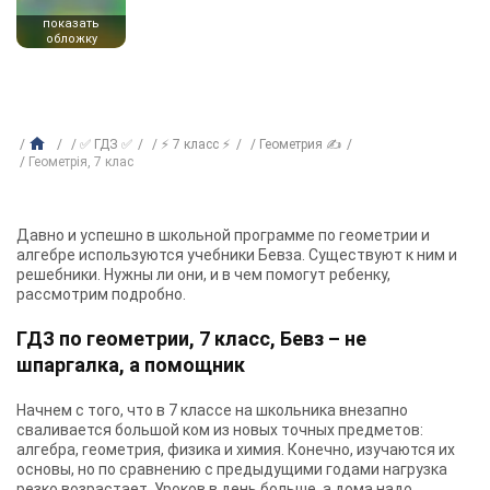
показать
обложку
✅ ГДЗ ✅
⚡ 7 класс ⚡
Геометрия ✍
Геометрiя, 7 клас
Давно и успешно в школьной программе по геометрии и
алгебре используются учебники Бевза. Существуют к ним и
решебники. Нужны ли они, и в чем помогут ребенку,
рассмотрим подробно.
ГДЗ по геометрии, 7 класс, Бевз – не
шпаргалка, а помощник
Начнем с того, что в 7 классе на школьника внезапно
сваливается большой ком из новых точных предметов:
алгебра, геометрия, физика и химия. Конечно, изучаются их
основы, но по сравнению с предыдущими годами нагрузка
резко возрастает. Уроков в день больше, а дома надо