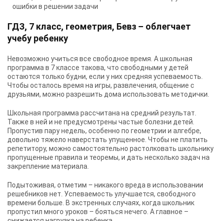
ошибки в решении задачи
ГДЗ, 7 класс, геометрия, Бевз – облегчает
учебу ребенку
Невозможно учиться все свободное время. А школьная
программа в 7 классе такова, что свободными у детей
остаются только будни, если у них средняя успеваемость.
Чтобы осталось время на игры, развлечения, общение с
друзьями, можно разрешить дома использовать методички.
Школьная программа рассчитана на средний результат.
Также в ней и не предусмотрены частые болезни детей.
Пропустив пару недель, особенно по геометрии и алгебре,
довольно тяжело наверстать упущенное. Чтобы не платить
репетитору, можно самостоятельно растолковать школьнику
пропущенные правила и теоремы, и дать несколько задач на
закрепление материала.
Подытоживая, отметим – никакого вреда в использовании
решебников нет. Успеваемость улучшается, свободного
времени больше. В экстренных случаях, когда школьник
пропустил много уроков – бояться нечего. А главное –
снижается нагрузка на ребенка.